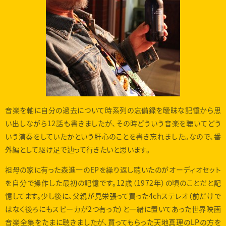
音楽を軸に自分の過去について時系列の忘備録を曖昧な記憶から思
い出しながら12話も書きましたが、その時どういう音楽を聴いてどう
いう演奏をしていたかという肝心のことを書き忘れました。なので、番
外編として駆け足で辿って行きたいと思います。
祖母の家に有った森進一のEPを繰り返し聴いたのがオーディオセット
を自分で操作した最初の記憶です。12歳（1972年）の頃のことだと記
憶してます。少し後に、父親が見栄張って買った4chステレオ（前だけで
はなく後ろにもスピーカが2つ有った）と一緒に置いてあった世界映画
音楽全集をたまに聴きましたが、買ってもらった天地真理のLPの方を