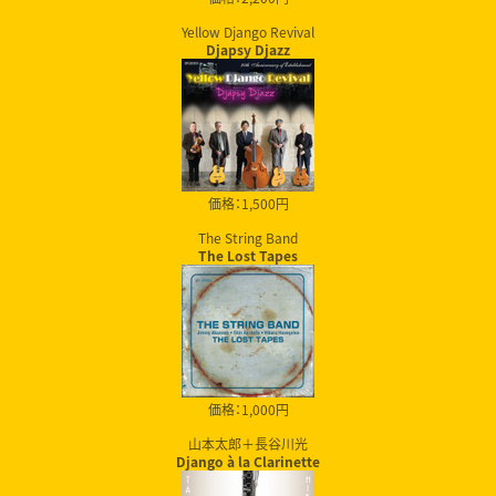
Yellow Django Revival
Djapsy Djazz
価格：1,500円
The String Band
The Lost Tapes
価格：1,000円
山本太郎＋長谷川光
Django à la Clarinette