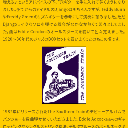
増えるよというアドバイスの下、F穴ギターを手に入れて弾くようになり
ました。予てからのアイドルのDjangoはもちろんですが、Teddy Bunn
やFreddy Greenのリズムギターを参考にして演奏に望みました。ただ
Djangoライクなソロを弾ける機会がなかなか無くて悶々としてまし
た。曲はEddie Condonのオールスターズを聴いて色々覚えました。
1920〜30年代のジャズのBOXセットを買いまくったのもこの頃です。
1987年にリリースされたThe Southern Trainのデビューアルバムで
バンジョーを数曲弾かせていただきました。Eddie Adcock由来のギャ
ロッピングやシングルストリング奏法、デルタブルースのボトルネックギ