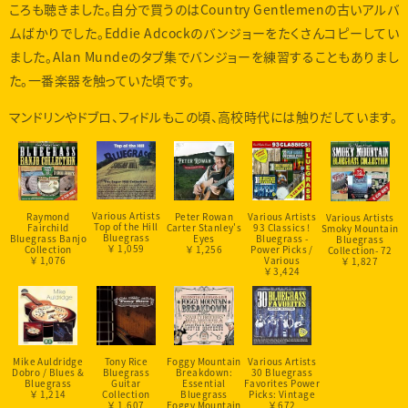
ころも聴きました。自分で買うのはCountry Gentlemenの古いアルバ
ムばかりでした。Eddie Adcockのバンジョーをたくさんコピーしてい
ました。Alan Mundeのタブ集でバンジョーを練習することもありまし
た。一番楽器を触っていた頃です。
マンドリンやドブロ、フィドルもこの頃、高校時代には触りだしています。
Various Artists
Raymond
Peter Rowan
Various Artists
Various Artists
Top of the Hill
Fairchild
Carter Stanley's
93 Classics !
Smoky Mountain
Bluegrass
Bluegrass Banjo
Eyes
Bluegrass -
Bluegrass
￥ 1,059
Collection
￥ 1,256
Power Picks /
Collection- 72
￥ 1,076
Various
￥ 1,827
￥ 3,424
Various Artists
Mike Auldridge
Tony Rice
Foggy Mountain
30 Bluegrass
Dobro / Blues &
Bluegrass
Breakdown:
Favorites Power
Bluegrass
Guitar
Essential
Picks: Vintage
￥ 1,214
Collection
Bluegrass
￥ 672
￥ 1,607
Foggy Mountain