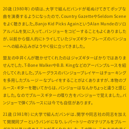
20歳（1980年）の頃は、大学で組んだバンドが垢ぬけてきてポップな
曲を演奏するようになったので、Country GazetteやSeldom Scene
をよく聴きました。Banjo Kid Picks AgainというAlan Mundeのソロ
アルバムを気に入って、バンジョーをコピーすることもよくありました
が、以前から個人的にトライしていたジャズギターフレーズのバンジョ
ーへの組み込みがようやく役に立ってきました。
盟友の中井くんが聴かせてくれたのはジャズギターばかりではありま
せんでした、T-Bone WalkerやB.B. Kingなどのアーバンブルースを紹
介してくれました。ブルーグラスのバンジョープレイヤーはチョーキング
を多用したブルージーなプレイをすることがよくありますが、本物のブ
ルース・ギターを聴いてからは、バンジョーはなんかちょっと違うと感じ
ました。なのでブルースギターの喋り方をバンジョーで覚えました。バ
ンジョーで弾くブルースには今でも自信があります。
21歳（1981年）に大学で組んだバンドは、関学や同志社の同志を加え
て関関同プーというバンドになり、レパートリーのマテリアルをブルー