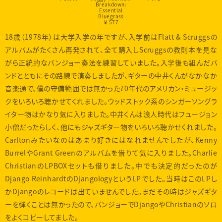
Breakdown:
Essential
Bluegrass
￥ 577
18歳（1978年）は大学入学の年ですが、入学前はFlatt & Scruggsの
アルバムがたくさん再発されて、全て購入しScruggsの教則本を見な
がら正統的なバンジョー奏法を練習していました。入学後も組んだバ
ンドとともにその路線で演奏しましたが、ギターの中井くんがなかなか
音楽通で、僕の守備範囲では無かった70年代のアメリカン・ミュージッ
クをいろいろ聴かせてくれました。ウッドストック系のシンガーソングラ
イター物はかなり気に入りました。中井くんは浪人時代はフュージョン
小僧だったらしく、他にもジャズギター物をいろいろ聴かせくれました。
Carltonみたいなのはあまり好きにはなれませんでしたが、Kenny
BurrelやGrant Greenのアルバムを借りて気に入りました。Charlie
ChristianのLPBOXセットも借りました。中でも決定的だったのが
Django ReinhardtのDjangologyというLPでした。当時はこのLPし
かDjangoのレコードは出ていませんでした。まだその時はジャズギタ
ーを弾くことは無かったので、バンジョーでDjangoやChristianのソロ
をよくコピーしてました。