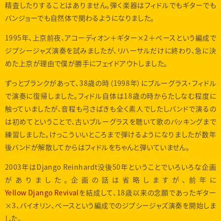
精査したりすることはありません。弾く楽器はフィドルでもギターでも
バンジョーでも自然体で関わるようになりました。
1995年、上京前夜、アコーディオン＋ギター×2＋ベースという編成で
ジプシージャズ演奏を試みましたが、リハーサルだけに終わり、急に決
めた上京が理由で僕が勝手にフェイドアウトしました。
ずっとブランクがあって、38歳の時（1998年）にブルーグラス・フィドル
で演奏に復帰しました。フィドル自体は18歳の時からたしなむ程度に
触っていましたが、音程も弓さばきも全く素人でしたしバンドで演るの
は初めてということで、古いブルーグラスを聴いて歌のバッキングまで
練習しました。けっこういいところまで弾けるようになりましたが数年
後バンドが解散してからはフィドルをちゃんと弾いていません。
2003年はDjango Reinhardt没後50年ということでいろいろな企画
がありました。企画の話は省略しますが、前年に
Yellow Django Revival
を結成して、18歳以来の念願であったギター
×3、バイオリン、ベースという編成でのジプシージャズ演奏を開始しま
した。