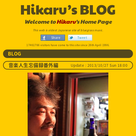
Hikaru’s BLOG
Welcome to
Hikaru
’s Home Page
This web is oldest Japanese site of bluegrass music.
Share
Tweet
17461766 visitors have come to this site since 26th April 1996.
BLOG
Update : 2013/10/27 Sun 18:00
音楽人生忘備録番外編