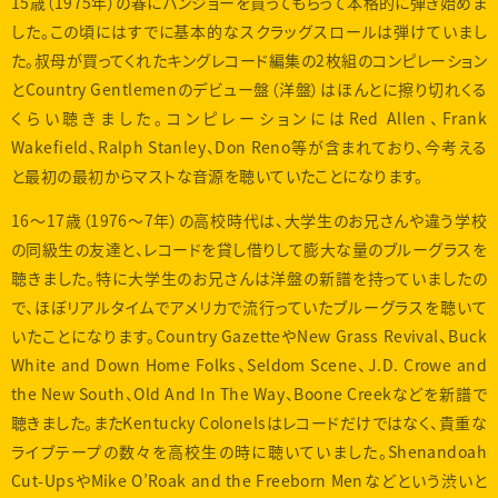
15歳（1975年）の春にバンジョーを買ってもらって本格的に弾き始めま
した。この頃にはすでに基本的なスクラッグスロールは弾けていまし
た。叔母が買ってくれたキングレコード編集の2枚組のコンピレーション
とCountry Gentlemenのデビュー盤（洋盤）はほんとに擦り切れくる
くらい聴きました。コンピレーションにはRed Allen、Frank
Wakefield、Ralph Stanley、Don Reno等が含まれており、今考える
と最初の最初からマストな音源を聴いていたことになります。
16〜17歳（1976〜7年）の高校時代は、大学生のお兄さんや違う学校
の同級生の友達と、レコードを貸し借りして膨大な量のブルーグラスを
聴きました。特に大学生のお兄さんは洋盤の新譜を持っていましたの
で、ほぼリアルタイムでアメリカで流行っていたブルーグラスを聴いて
いたことになります。Country GazetteやNew Grass Revival、Buck
White and Down Home Folks、Seldom Scene、J.D. Crowe and
the New South、Old And In The Way、Boone Creekなどを新譜で
聴きました。またKentucky Colonelsはレコードだけではなく、貴重な
ライブテープの数々を高校生の時に聴いていました。Shenandoah
Cut-UpsやMike O’Roak and the Freeborn Menなどという渋いと