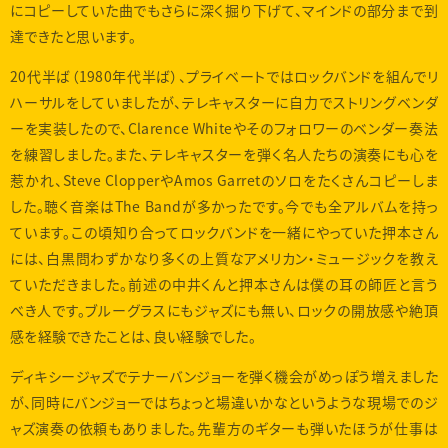
にコピーしていた曲でもさらに深く掘り下げて、マインドの部分まで到
達できたと思います。
20代半ば（1980年代半ば）、プライベートではロックバンドを組んでリ
ハーサルをしていましたが、テレキャスターに自力でストリングベンダ
ーを実装したので、Clarence Whiteやそのフォロワーのベンダー奏法
を練習しました。また、テレキャスターを弾く名人たちの演奏にも心を
惹かれ、Steve ClopperやAmos Garretのソロをたくさんコピーしま
した。聴く音楽はThe Bandが多かったです。今でも全アルバムを持っ
ています。この頃知り合ってロックバンドを一緒にやっていた押本さん
には、白黒問わずかなり多くの上質なアメリカン・ミュージックを教え
ていただきました。前述の中井くんと押本さんは僕の耳の師匠と言う
べき人です。ブルーグラスにもジャズにも無い、ロックの開放感や絶頂
感を経験できたことは、良い経験でした。
ディキシージャズでテナーバンジョーを弾く機会がめっぽう増えました
が、同時にバンジョーではちょっと場違いかなというような現場でのジ
ャズ演奏の依頼もありました。先輩方のギターも弾いたほうが仕事は