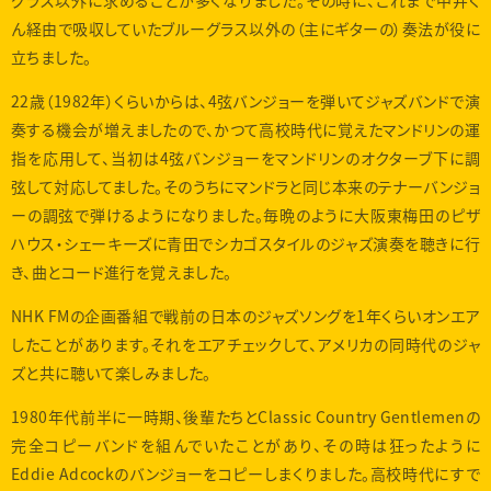
グラス以外に求めることが多くなりました。その時に、これまで中井く
ん経由で吸収していたブルーグラス以外の（主にギターの）奏法が役に
立ちました。
22歳（1982年）くらいからは、4弦バンジョーを弾いてジャズバンドで演
奏する機会が増えましたので、かつて高校時代に覚えたマンドリンの運
指を応用して、当初は4弦バンジョーをマンドリンのオクターブ下に調
弦して対応してました。そのうちにマンドラと同じ本来のテナーバンジョ
ーの調弦で弾けるようになりました。毎晩のように大阪東梅田のピザ
ハウス・シェーキーズに青田でシカゴスタイルのジャズ演奏を聴きに行
き、曲とコード進行を覚えました。
NHK FMの企画番組で戦前の日本のジャズソングを1年くらいオンエア
したことがあります。それをエアチェックして、アメリカの同時代のジャ
ズと共に聴いて楽しみました。
1980年代前半に一時期、後輩たちとClassic Country Gentlemenの
完全コピーバンドを組んでいたことがあり、その時は狂ったように
Eddie Adcockのバンジョーをコピーしまくりました。高校時代にすで