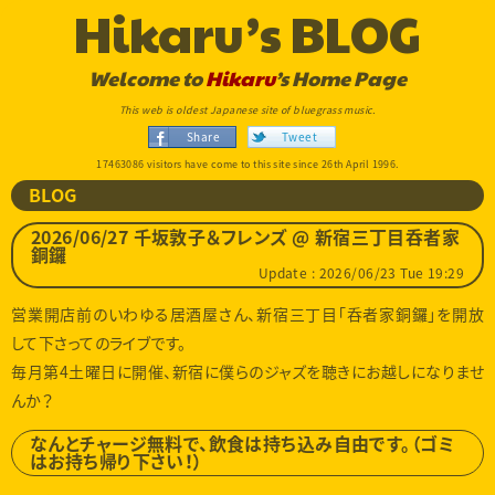
Hikaru’s BLOG
Welcome to
Hikaru
’s Home Page
This web is oldest Japanese site of bluegrass music.
Share
Tweet
17463086 visitors have come to this site since 26th April 1996.
BLOG
2026/06/27 千坂敦子＆フレンズ @ 新宿三丁目呑者家
銅鑼
Update : 2026/06/23 Tue 19:29
営業開店前のいわゆる居酒屋さん、新宿三丁目「呑者家銅鑼」を開放
して下さってのライブです。
毎月第4土曜日に開催、新宿に僕らのジャズを聴きにお越しになりませ
んか？
なんとチャージ無料で、飲食は持ち込み自由です。（ゴミ
はお持ち帰り下さい！）