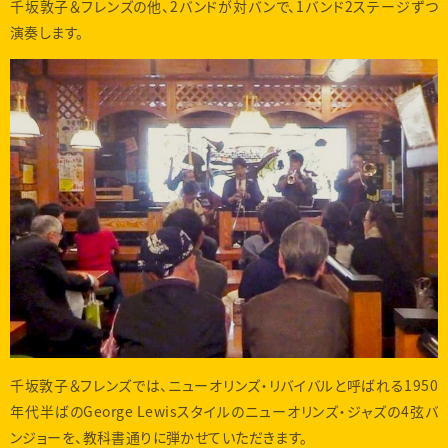
千坂敦子＆フレンズの他、2バンドが対バンで、1バンド2ステージずつ
演奏します。
千坂敦子＆フレンズでは、ニューオリンズ・リバイバルと呼ばれる1950
年代半ばのGeorge Lewisスタイルのニューオリンズ・ジャズの4弦バ
ンジョーを、教科書通りに弾かせていただきます。