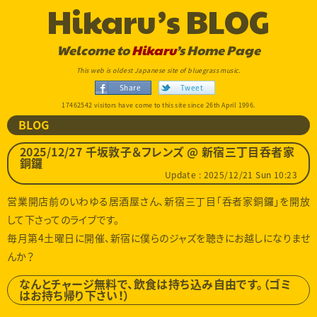
Hikaru’s BLOG
Welcome to
Hikaru
’s Home Page
This web is oldest Japanese site of bluegrass music.
Share
Tweet
17462542 visitors have come to this site since 26th April 1996.
BLOG
2025/12/27 千坂敦子＆フレンズ @ 新宿三丁目呑者家
銅鑼
Update : 2025/12/21 Sun 10:23
営業開店前のいわゆる居酒屋さん、新宿三丁目「呑者家銅鑼」を開放
して下さってのライブです。
毎月第4土曜日に開催、新宿に僕らのジャズを聴きにお越しになりませ
んか？
なんとチャージ無料で、飲食は持ち込み自由です。（ゴミ
はお持ち帰り下さい！）