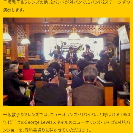
千坂敦子＆フレンズの他、2バンドが対バンで、1バンド2ステージずつ
演奏します。
千坂敦子＆フレンズでは、ニューオリンズ・リバイバルと呼ばれる1950
年代半ばのGeorge Lewisスタイルのニューオリンズ・ジャズの4弦バ
ンジョーを、教科書通りに弾かせていただきます。