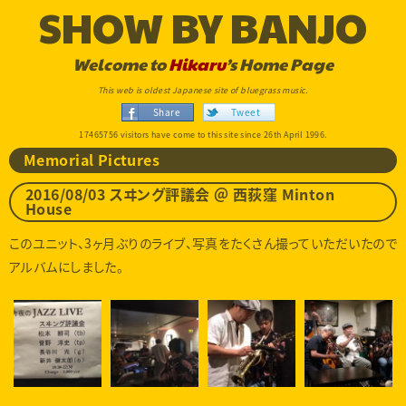
SHOW BY BANJO
Welcome to
Hikaru
’s Home Page
This web is oldest Japanese site of bluegrass music.
Share
Tweet
17465756 visitors have come to this site since 26th April 1996.
Memorial Pictures
2016/08/03 スヰング評議会 ＠ 西荻窪 Minton
House
このユニット、3ヶ月ぶりのライブ、写真をたくさん撮っていただいたので
アルバムにしました。