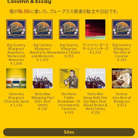
Column & Essay
僕が
BLOG
に書いた、ブルーグラス関連の駄文や日記です。
Big Country
Big Country
Big Country
ザ・ヒルベンダーズ
Big Country
Bluegrass
Bluegrass
Bluegrass
ザ・ヒルベンダーズ
Bluegrass
Mountains,
Mountains,Mamas
Mama's Radio
￥ 2,592
The Hills of
Mamas and
and Memories
￥ 250
Caroline
Memories
￥ 1,927
￥ 250
￥ 1,600
Greensky
Della Mae
Don Reno
Della Mae
Various
Bluegrass
Whipping Post
Fiddle
Sleep With One
Very Best of
If Sorrows Swim
[feat. Avril
Beakdown: 20
Eye Open [feat.
Bluegrass
￥ 1,153
Smith]
Instrumental
Alison Brown &
￥ 815
￥ 250
Favorites
Molly Tuttle]
￥ 635
￥ 250
Sites