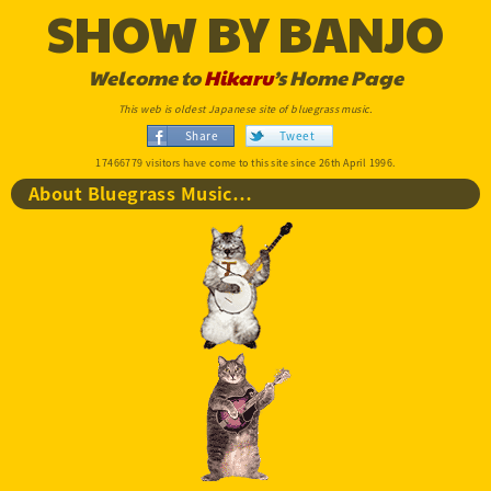
SHOW BY BANJO
Welcome to
Hikaru
’s Home Page
This web is oldest Japanese site of bluegrass music.
Share
Tweet
17466779 visitors have come to this site since 26th April 1996.
About Bluegrass Music…