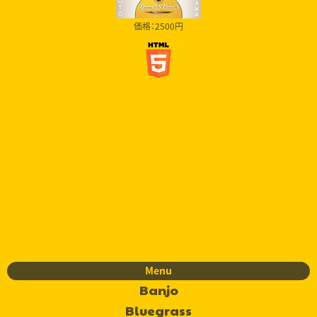
価格：2500円
Menu
Banjo
Bluegrass