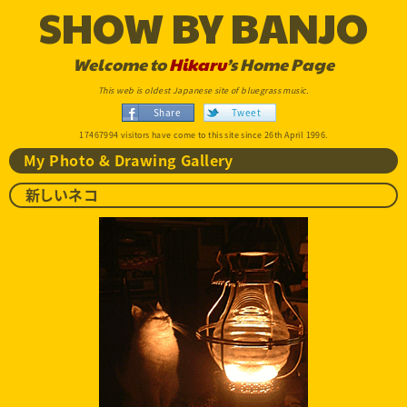
SHOW BY BANJO
Welcome to
Hikaru
’s Home Page
This web is oldest Japanese site of bluegrass music.
Share
Tweet
17467994 visitors have come to this site since 26th April 1996.
My Photo & Drawing Gallery
新しいネコ