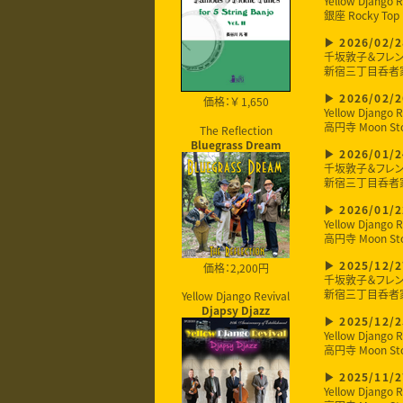
Yellow Django R
銀座 Rocky Top
2026/02/2
千坂敦子＆フレ
新宿三丁目呑者
2026/02/2
価格：￥ 1,650
Yellow Django R
高円寺 Moon St
The Reflection
Bluegrass Dream
2026/01/2
千坂敦子＆フレ
新宿三丁目呑者
2026/01/2
Yellow Django R
高円寺 Moon St
価格：2,200円
2025/12/2
千坂敦子＆フレ
新宿三丁目呑者
Yellow Django Revival
Djapsy Djazz
2025/12/2
Yellow Django R
高円寺 Moon St
2025/11/2
Yellow Django R