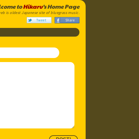
come to
Hikaru
’s Home Page
eb is oldest Japanese site of bluegrass music.
Tweet
Share