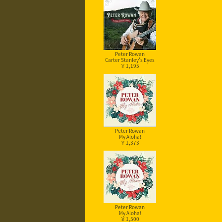
Peter Rowan
Carter Stanley's Eyes
￥ 1,195
Peter Rowan
My Aloha!
￥ 1,373
Peter Rowan
My Aloha!
￥ 1,500