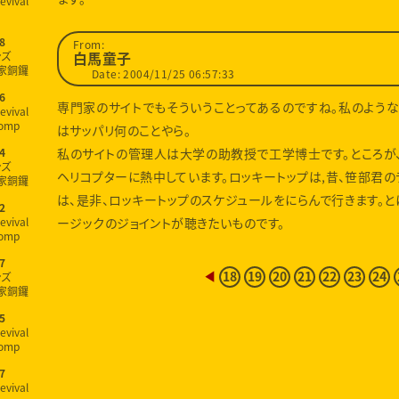
evival
8
From:
ンズ
白馬童子
家銅鑼
Date: 2004/11/25 06:57:33
6
専門家のサイトでもそういうことってあるのですね。私のよう
evival
omp
はサッパリ何のことやら。
私のサイトの管理人は大学の助教授で工学博士です。ところが
4
ンズ
ヘリコプターに熱中しています。ロッキートップは,昔、笹部君の
家銅鑼
は、是非、ロッキートップのスケジュールをにらんで行きます。と
2
evival
ージックのジョイントが聴きたいものです。
omp
7
ンズ
◀
18
19
20
21
22
23
24
家銅鑼
5
evival
omp
7
evival