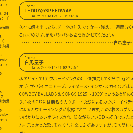
omp
From:
TEDDY@SPEEDWAY
3-24
Date: 2004/12/02 18:54:18
ョン 千
久々に顔を出したら、データの消失ですか・・・残念、一週間分く
家銅鑼
これにめげず、またバシバシお話を聞かせてください。
5
ンズ
･･････････････････････････････････････････
家銅鑼
3
From:
evival
白馬童子
omp
Date: 2004/11/26 02:22:57
0
私のサイトで「カウボーイソングのＣＤを推薦してください」とい
オブ・ザ・パイオニアーズ、ライダース・インザ・スカイなど迷いま
8
COWBOY BALLADS & SONGS 1925～1939]という
ンズ
家銅鑼
り、1枚のＣＤには無名のカウボーイたちによるカウボーイバラッ
によるカウボーイソングが収録されています。この2枚のカプ
6
evival
いばかりにシンボライズされ，我ながらいいＣＤを紹介できた
omp
ムに乗っかった歌、それぞれに楽しさがありますが、その間に
9
ます。