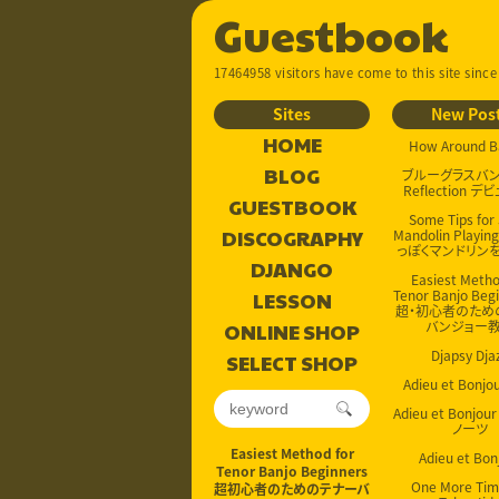
Guestbook
17464958 visitors have come to this site since
Sites
New Pos
HOME
How Around B
BLOG
ブルーグラスバンド
Reflection デ
GUESTBOOK
Some Tips for
DISCOGRAPHY
Mandolin Playin
っぽくマンドリンを
DJANGO
Easiest Metho
Tenor Banjo Beg
LESSON
超・初心者のため
バンジョー
ONLINE SHOP
Djapsy Dja
SELECT SHOP
Adieu et Bonj
Adieu et Bonjo
ノーツ
Easiest Method for
Adieu et Bon
Tenor Banjo Beginners
One More Ti
超初心者のためのテナーバ