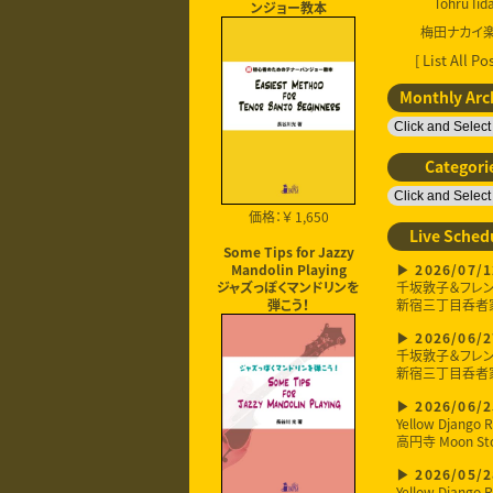
Tohru Iid
ンジョー教本
梅田ナカイ
[ List All Pos
Monthly Arc
Categori
価格：￥ 1,650
Live Sched
Some Tips for Jazzy
2026/07/1
Mandolin Playing
千坂敦子＆フレ
ジャズっぽくマンドリンを
新宿三丁目呑者
弾こう！
2026/06/2
千坂敦子＆フレ
新宿三丁目呑者
2026/06/2
Yellow Django R
高円寺 Moon St
2026/05/2
Yellow Django R