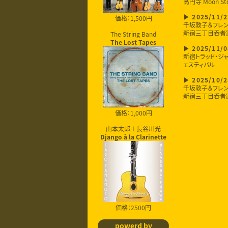
高円寺 Moon St
価格：1,500円
2025/11/2
千坂敦子＆フレ
新宿三丁目呑者
The String Band
The Lost Tapes
2025/11/0
新宿トラッド・ジャ
ェスティバル
2025/10/2
千坂敦子＆フレ
新宿三丁目呑者
価格：1,000円
山本太郎＋長谷川光
Django à la Clarinette
価格：2500円
powerd by