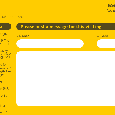
Wel
This w
 26th April 1996.
ts
Please post a message for this visiting.
anjo?
Name
E-Mail
 The
ビューCD
 Jazzy
g / ジャズ
弾こう！
d for
inners／
のテナー
教本
zz
our 雑記
ur ライナー
jour
me… /