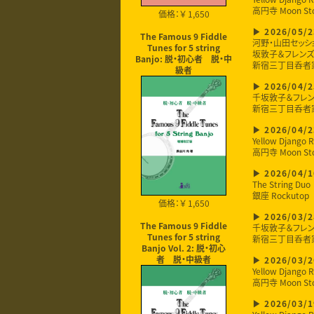
高円寺 Moon St
価格：￥ 1,650
2026/05/2
The Famous 9 Fiddle
河野・山田セッシ
Tunes for 5 string
坂敦子＆フレンズ
Banjo: 脱・初心者 脱・中
新宿三丁目呑者
級者
2026/04/2
千坂敦子＆フレ
新宿三丁目呑者
2026/04/2
Yellow Django R
高円寺 Moon St
2026/04/1
The String Duo
銀座 Rockutop
価格：￥ 1,650
2026/03/2
千坂敦子＆フレ
The Famous 9 Fiddle
新宿三丁目呑者
Tunes for 5 string
Banjo Vol. 2: 脱・初心
者 脱・中級者
2026/03/2
Yellow Django R
高円寺 Moon St
2026/03/1