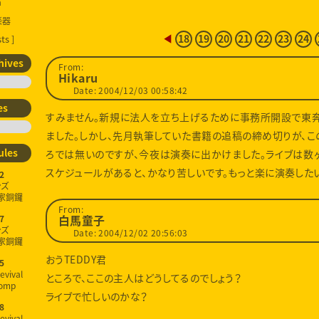
a
楽器
ts ]
◀
18
19
20
21
22
23
24
hives
From:
Hikaru
Date: 2004/12/03 00:58:42
es
すみません。新規に法人を立ち上げるために事務所開設で東奔
ました。しかし、先月執筆していた書籍の追稿の締め切りが、こ
ろでは無いのですが、今夜は演奏に出かけました。ライブは数
ules
スケジュールがあると、かなり苦しいです。もっと楽に演奏したい
2
ンズ
家銅鑼
From:
7
白馬童子
ンズ
Date: 2004/12/02 20:56:03
家銅鑼
おうTEDDY君
5
evival
ところで、ここの主人はどうしてるのでしょう？
omp
ライブで忙しいのかな？
8
evival