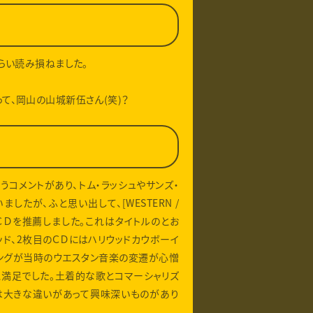
らい読み損ねました。
･白馬童子って、岡山の山城新伍さん(笑)？
うコメントがあり、トム・ラッシュやサンズ・
したが、ふと思い出して、[WESTERN /
2枚組のＣＤを推薦しました。これはタイトルのとお
ド、2枚目のＣＤにはハリウッドカウボーイ
リングが当時のウエスタン音楽の変遷が心憎
と満足でした。土着的な歌とコマーシャリズ
は大きな違いがあって興味深いものがあり