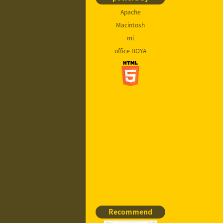
Apache
Macintosh
mi
office BOYA
Recommend