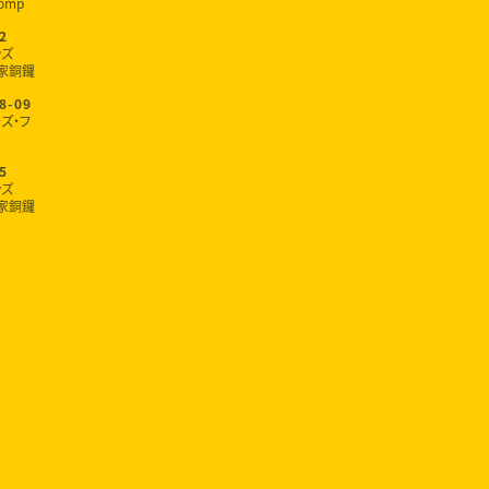
omp
2
ンズ
家銅鑼
8-09
ズ・フ
5
ンズ
家銅鑼