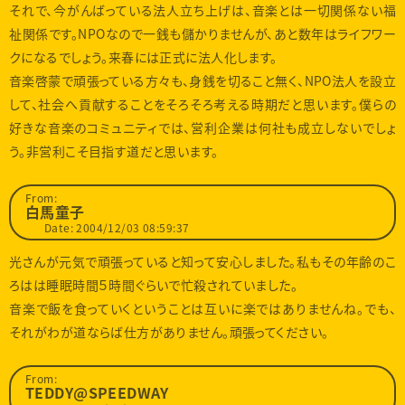
それで、今がんばっている法人立ち上げは、音楽とは一切関係ない福
祉関係です。NPOなので一銭も儲かりませんが、あと数年はライフワー
クになるでしょう。来春には正式に法人化します。
音楽啓蒙で頑張っている方々も、身銭を切ること無く、NPO法人を設立
して、社会へ貢献することをそろそろ考える時期だと思います。僕らの
好きな音楽のコミュニティでは、営利企業は何社も成立しないでしょ
う。非営利こそ目指す道だと思います。
From:
白馬童子
Date: 2004/12/03 08:59:37
光さんが元気で頑張っていると知って安心しました。私もその年齢のこ
ろはは睡眠時間５時間ぐらいで忙殺されていました。
音楽で飯を食っていくということは互いに楽ではありませんね。でも、
それがわが道ならば仕方がありません。頑張ってください。
From:
TEDDY@SPEEDWAY