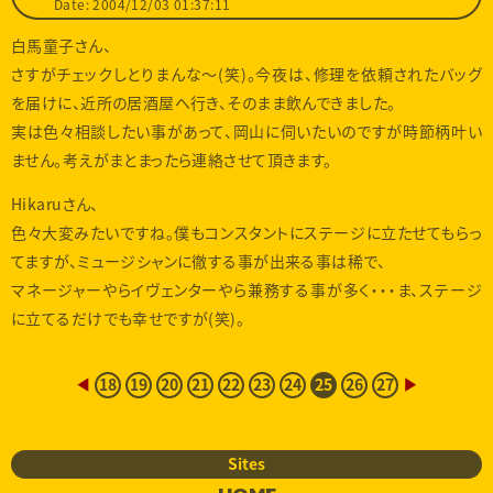
Date: 2004/12/03 01:37:11
白馬童子さん、
さすがチェックしとりまんな～(笑)。今夜は、修理を依頼されたバッグ
を届けに、近所の居酒屋へ行き、そのまま飲んできました。
実は色々相談したい事があって、岡山に伺いたいのですが時節柄叶い
ません。考えがまとまったら連絡させて頂きます。
Hikaruさん、
色々大変みたいですね。僕もコンスタントにステージに立たせてもらっ
てますが、ミュージシャンに徹する事が出来る事は稀で、
マネージャーやらイヴェンターやら兼務する事が多く・・・ま、ステージ
に立てるだけでも幸せですが(笑)。
◀
18
19
20
21
22
23
24
25
26
27
▶
Sites