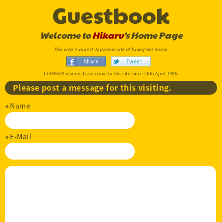
Guestbook
Welcome to
Hikaru
’s Home Page
This web is oldest Japanese site of bluegrass music.
Share
Tweet
17469602 visitors have come to this site since 26th April 1996.
Please post a message for this visiting.
Name
E-Mail