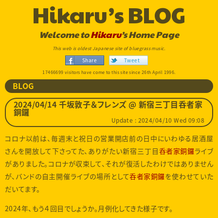
Hikaru’s BLOG
Welcome to
Hikaru
’s Home Page
This web is oldest Japanese site of bluegrass music.
Share
Tweet
17466699 visitors have come to this site since 26th April 1996.
BLOG
2024/04/14 千坂敦子＆フレンズ @ 新宿三丁目呑者家
銅鑼
Update : 2024/04/10 Wed 09:08
コロナ以前は、毎週末と祝日の営業開店前の日中にいわゆる居酒屋
さんを開放して下さってた、ありがたい新宿三丁目
呑者家銅鑼
ライブ
がありました。コロナが収束して、それが復活したわけではありません
が、バンドの自主開催ライブの場所として
呑者家銅鑼
を使わせていた
だいてます。
2024年、もう４回目でしょうか。月例化してきた様子です。