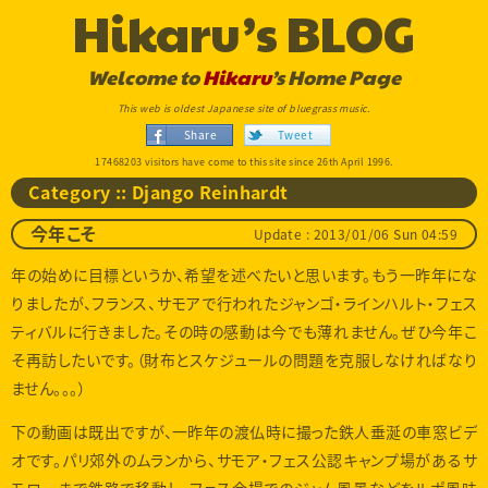
Hikaru’s BLOG
Welcome to
Hikaru
’s Home Page
This web is oldest Japanese site of bluegrass music.
Share
Tweet
17468203 visitors have come to this site since 26th April 1996.
Category :: Django Reinhardt
Update : 2013/01/06 Sun 04:59
今年こそ
年の始めに目標というか、希望を述べたいと思います。もう一昨年にな
りましたが、フランス、サモアで行われたジャンゴ・ラインハルト・フェス
ティバルに行きました。その時の感動は今でも薄れません。ぜひ今年こ
そ再訪したいです。（財布とスケジュールの問題を克服しなければなり
ません。。。）
下の動画は既出ですが、一昨年の渡仏時に撮った鉄人垂涎の車窓ビデ
オです。パリ郊外のムランから、サモア・フェス公認キャンプ場があるサ