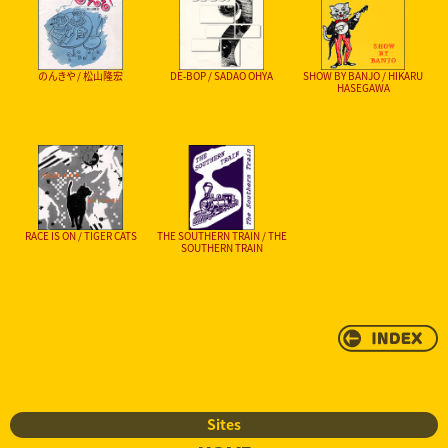
のんきや / 松山隆宏
DE-BOP / SADAO OHYA
SHOW BY BANJO / HIKARU
HASEGAWA
RACE IS ON / TIGER CATS
THE SOUTHERN TRAIN / THE
SOUTHERN TRAIN
Sites