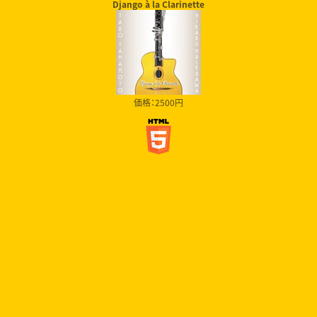
Django à la Clarinette
価格：2500円