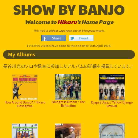
SHOW BY BANJO
Welcome to
Hikaru
’s Home Page
This web is oldest Japanese site of bluegrass music.
Share
Tweet
17467990 visitors have come to this site since 26th April 1996.
My Albums
長谷川光のソロや録音に参加したアルバムの詳細を掲載しています。
Bluegrass Dream / The
How Around Banjo? / Hikaru
Djapsy Djazz / Yellow Django
Reflection
Hasegawa
Revival