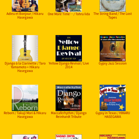
Adieu et Bonjour / Hikaru
The String Band / The Lost
One More Time… / Tohru Iida
Hasegawa
Tapes
Django à la Clarinette / Taro
Yellow Django Revival / Live
Gypsy Jazz Session
Yamamoto + Hikaru
2014
Hasegawa
Reborn / Takuji Mori & Hikaru
Maccaferhythm / Django
Gypsy in Texas / HIKARU
Hasegawa
Reinhardt Tribute
HASEGAWA