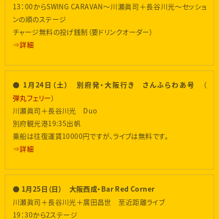
13：00からSWING CARAVAN〜川瀬眞司＋長谷川光〜セッショ
ンの順のステージ
チャージ無料の投げ銭制（要ドリンクオーダー）
⇒詳細
（
● 1月24日（土） 別府発・大阪行き さんふらわあ号
弾丸フェリー
）
川瀬眞司＋長谷川光 Duo
別府観光港19:35出帆
乗船は往復運賃10000円ですが、ライブは無料です。
⇒詳細
● 1月25日（日） 大阪西成・Bar Red Corner
川瀬眞司＋長谷川光＋廣田昌世 至近距離ライブ
19：30から2ステージ