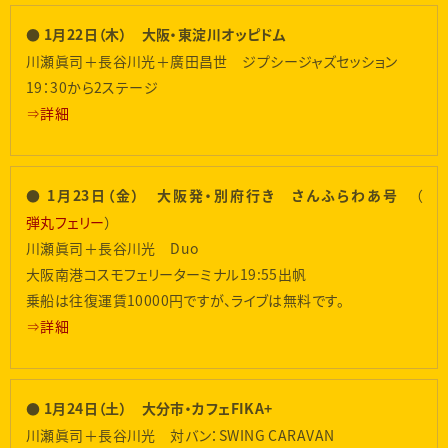
● 1月22日（木） 大阪・東淀川オッピドム
川瀬眞司＋長谷川光＋廣田昌世 ジプシージャズセッション
19：30から2ステージ
⇒詳細
（
● 1月23日（金） 大阪発・別府行き さんふらわあ号
弾丸フェリー
）
川瀬眞司＋長谷川光 Duo
大阪南港コスモフェリーターミナル19:55出帆
乗船は往復運賃10000円ですが、ライブは無料です。
⇒詳細
● 1月24日（土） 大分市・カフェFIKA+
川瀬眞司＋長谷川光 対バン：SWING CARAVAN