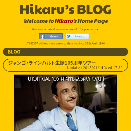
Hikaru’s BLOG
Welcome to
Hikaru
’s Home Page
This web is oldest Japanese site of bluegrass music.
Share
Tweet
17462257 visitors have come to this site since 26th April 1996.
BLOG
ジャンゴ・ラインハルト生誕105周年ツアー
Update : 2015/01/14 Wed 17:31