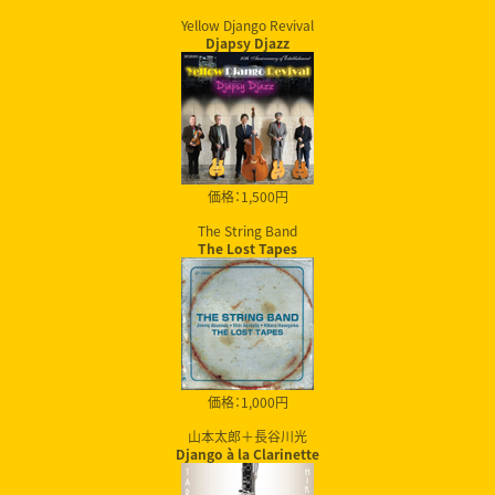
Yellow Django Revival
Djapsy Djazz
価格：1,500円
The String Band
The Lost Tapes
価格：1,000円
山本太郎＋長谷川光
Django à la Clarinette