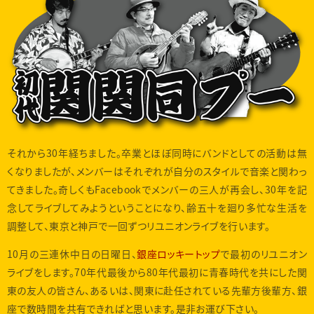
それから30年経ちました。卒業とほぼ同時にバンドとしての活動は無
くなりましたが、メンバーはそれぞれが自分のスタイルで音楽と関わっ
てきました。奇しくもFacebookでメンバーの三人が再会し、30年を記
念してライブしてみようということになり、齢五十を廻り多忙な生活を
調整して、東京と神戸で一回ずつリユニオンライブを行います。
10月の三連休中日の日曜日、
銀座ロッキートップ
で最初のリユニオン
ライブをします。70年代最後から80年代最初に青春時代を共にした関
東の友人の皆さん、あるいは、関東に赴任されている先輩方後輩方、銀
座で数時間を共有できればと思います。是非お運び下さい。