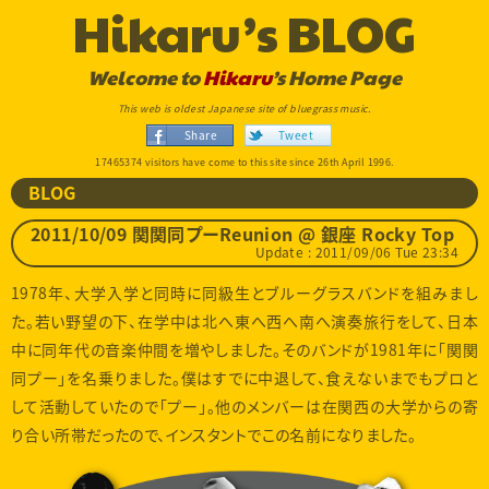
Hikaru’s BLOG
Welcome to
Hikaru
’s Home Page
This web is oldest Japanese site of bluegrass music.
Share
Tweet
17465374 visitors have come to this site since 26th April 1996.
BLOG
2011/10/09 関関同プーReunion @ 銀座 Rocky Top
Update : 2011/09/06 Tue 23:34
1978年、大学入学と同時に同級生とブルーグラスバンドを組みまし
た。若い野望の下、在学中は北へ東へ西へ南へ演奏旅行をして、日本
中に同年代の音楽仲間を増やしました。そのバンドが1981年に「関関
同プー」を名乗りました。僕はすでに中退して、食えないまでもプロと
して活動していたので「プー」。他のメンバーは在関西の大学からの寄
り合い所帯だったので、インスタントでこの名前になりました。