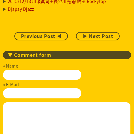
2015/12/13 川瀬眞司＋長谷川光 @ 銀座 Rockytop
Djapsy Djazz
Previous Post ◀
▶ Next Post
▼ Comment form
Name
E-Mail