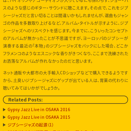
ば、バイオリンやアコーディオンが入っているにも係わらず、ジョー・パ
スのような感じのギター・サウンドに聴こえます。その点で、これをジプ
シージャズだと言い切ることは間違いかもしれませんが、選曲もジャン
ゴの作品を多数取り上げるなど、アルバム・タイトルが示すように、ジプ
シージャズへのリスペクトを感じます。今までに、こういったコンセプト
のアルバムが無かったことが不思議ですが、ヨーロッパのジプシーが
演奏する最近の「本物」のジプシージャズをバックにした場合、どこか
フラメンコのようなエスニックな香りがきつくなり、ここまで洗練された
お洒落なアルバムが作れなかったのだと思います。
ネット通販や大都市の大手輸入CDショップなどで購入できるようです
から、土臭いジプシージャズにゲップが出ている人は、胃薬の代わりに
聴いてみてはいかがでしょうか。
Related Posts:
Gypsy Jazz Live in OSAKA 2016
Gypsy Jazz Live in OSAKA 2015
ジプシージャズの起源（1）