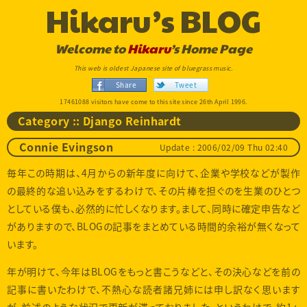
Hikaru’s BLOG
Welcome to
Hikaru
’s Home Page
This web is oldest Japanese site of bluegrass music.
Share
Tweet
17461088 visitors have come to this site since 26th April 1996.
Category :: Django Reinhardt
Update : 2006/02/09 Thu 02:40
Connie Evingson
毎年この時期は、4月からの新年度に向けて、企業や学校などが製作
の最終的な追い込みをするわけで、その片棒を担ぐのを生業のひとつ
としている僕も、必然的に忙しくなります。まして、同時に確定申告など
がありますので、BLOGの記事をまとめている時間的余裕が無くなって
います。
年が明けて、今年はBLOGをもっと書こうなどと、その決心などを前の
記事に書いたわけで、不熱心な読者諸兄姉には申し訳なく思います