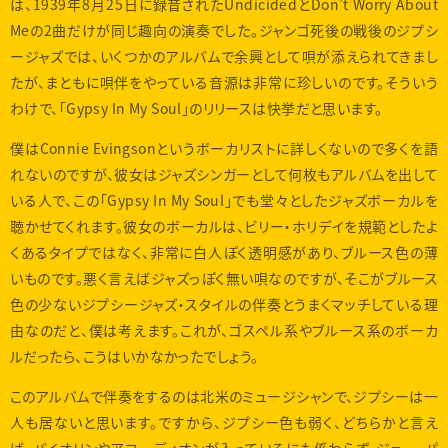
は、1939年8月25日に録音されたUndicidedとDon’t Worry About
Meの2曲だけが同じ趣向の演奏でした。ジャンゴ死後の戦後のジプシ
ージャズでは、いくつかのアルバムで余興として唄が添えられてきまし
たが、まともに唄伴をやっている音源は非常に珍しいのです。そういう
わけで、「Gypsy In My Soul」のリリースは快挙だと思います。
僕はConnie Evingsonというボーカリストに詳しくないので多くを語
れないのですが、彼女はジャズシンガーとして何枚もアルバムを出して
いる人で、この「Gypsy In My Soul」でも堂々としたジャズボーカルを
聴かせてくれます。彼女のボーカルは、ビリー・ホリデイを規範としたよ
くあるタイプではなく、非常に白人ぽく透明感があり、ブルース色の薄
いものです。悪く言えばジャズっぽく無い唄なのですが、そこがブルース
色の少ないジプシージャズ・スタイルの伴奏とうまくマッチしている理
由なのだと、僕は考えます。これが、ゴスペル系やブルース系のボーカ
ルだったら、こうはいかなかったでしょう。
このアルバムで伴奏をするのは北米のミュージシャンで、ジプシーは一
人も居ないと思います。ですから、ジプシー色も弱く、どちらかと言え