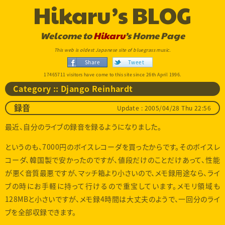
Hikaru’s BLOG
Welcome to
Hikaru
’s Home Page
This web is oldest Japanese site of bluegrass music.
Share
Tweet
17465711 visitors have come to this site since 26th April 1996.
Category :: Django Reinhardt
Update : 2005/04/28 Thu 22:56
録音
最近、自分のライブの録音を録るようになりました。
というのも、7000円のボイスレコーダを買ったからです。そのボイスレ
コーダ、韓国製で安かったのですが、値段だけのことだけあって、性能
が悪く音質最悪ですが、マッチ箱より小さいので、メモ録用途なら、ライ
ブの時にお手軽に持って行けるので重宝しています。メモリ領域も
128MBと小さいですが、メモ録4時間は大丈夫のようで、一回分のライ
ブを全部収録できます。