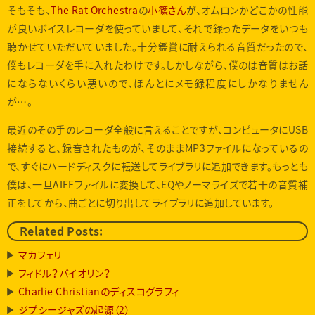
そもそも、
The Rat Orchestra
の
小篠さん
が、オムロンかどこかの性能
が良いボイスレコーダを使っていまして、それで録ったデータをいつも
聴かせていただいていました。十分鑑賞に耐えられる音質だったので、
僕もレコーダを手に入れたわけです。しかしながら、僕のは音質はお話
にならないくらい悪いので、ほんとにメモ録程度にしかなりません
が…。
最近のその手のレコーダ全般に言えることですが、コンピュータにUSB
接続すると、録音されたものが、そのままMP3ファイルになっているの
で、すぐにハードディスクに転送してライブラリに追加できます。もっとも
僕は、一旦AIFFファイルに変換して、EQやノーマライズで若干の音質補
正をしてから、曲ごとに切り出してライブラリに追加しています。
Related Posts:
マカフェリ
フィドル？バイオリン？
Charlie Christianのディスコグラフィ
ジプシージャズの起源（2）