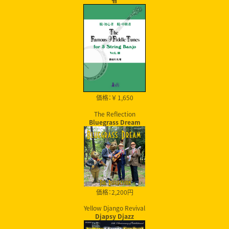
者
価格：￥ 1,650
The Reflection
Bluegrass Dream
価格：2,200円
Yellow Django Revival
Djapsy Djazz