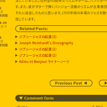
当していました。Djangoの独特なリズムギターは、バンジョ
omp
す。また、彼がギターで弾くバンジョー流儀のリズムが五重奏団
2
ンズ
それに追従したものと思います。1930年頃の本場のジャズを聴く
家銅鑼
信しています。
8-09
ズ・フ
Related Posts:
ジプシージャズの起源（3）
5
ンズ
Joseph Reinhardt's Discography
家銅鑼
ジプシージャズの起源（1）
ジプシージャズの起源（2）
Adieu et Bonjour ライナーノーツ
Previous Post ◀
▶
▼ Comment form
Name
E-Mail