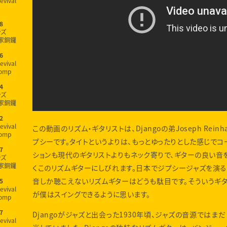
evival
8
ンズ
家銅鑼
6
evival
omp
4
ンズ
家銅鑼
2
evival
この動画のリズム・ギタリストは、Djangoの弟Joseph Reinha
omp
プシーです。タイトというよりは、もっとゆったりとした感じでコ
7
ションも現代のギタリストよりもネック寄りで、ギターの良い音
ンズ
家銅鑼
くこのリズムギターにしびれます。日本でジプシージャズを演
音しか聴こえないリズムギターはどうも駄目です。そういうギ
5
evival
が僕はスイングできるように思います。
omp
7
Djangoがジャズと出会った1930年頃、ジャズの音源では
evival