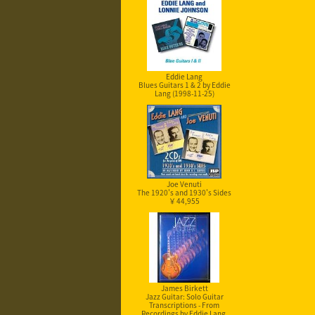
Eddie Lang
Blues Guitars 1 & 2 by Eddie
Lang (1998-11-25)
Joe Venuti
The 1920's and 1930's Sides
￥ 44,955
James Birkett
Jazz Guitar: Solo Guitar
Transcriptions - From
Recordings by Eddie Lang,