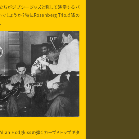
increase
ワーたちがジプシージャズと称して演奏するバ
or
うか？特にRosenberg Trio以降の
decrease
。
volume.
llan Hodgkissの弾くカーブドトップギタ