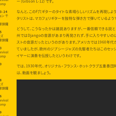
ー（Gibson L-12）です。
omp
なんと、このF穴ギターのタイトな素晴らしいリズムを再現しよう
3-24
ョン 千
タリストは、マカフェリギターを独特な弾き方で弾いているよう
家銅鑼
どうして、こうなったかは諸説ありますが、一番信頼できる説とし
5
州ではDjangoの音源があまり再発されず、手に入りやすいの
ンズ
家銅鑼
ストの音源だったというのがあります。アメリカでは1960年代
ていましたが、欧州のジプシージャズの先駆者たちはこのセッ
3
evival
イヤーに演奏を伝授したというわけです。
omp
0
では、1930年代、オリジナル・フランス・ホットクラブ五重奏
は、動画を観ましょう。
8
ンズ
家銅鑼
6
evival
omp
9