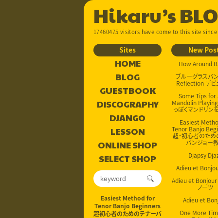
Hikaru’s BL
17460475 visitors have come to this site since
Sites
New Pos
HOME
How Around B
BLOG
ブルーグラスバンド
Reflection デ
GUESTBOOK
Some Tips for
DISCOGRAPHY
Mandolin Playin
っぽくマンドリンを
DJANGO
Easiest Metho
Tenor Banjo Beg
LESSON
超・初心者のため
バンジョー
ONLINE SHOP
Djapsy Dja
SELECT SHOP
Adieu et Bonj
Adieu et Bonjo
ノーツ
Easiest Method for
Adieu et Bon
Tenor Banjo Beginners
One More Ti
超初心者のためのテナーバ