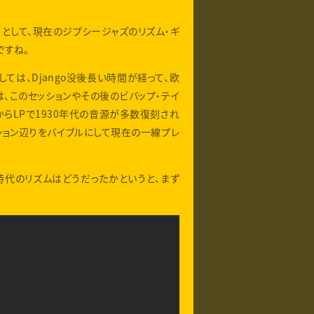
として、現在のジプシージャズのリズム・ギ
ですね。
ては、Django没後長い時間が経って、欧
は、このセッションやその後のビバップ・テイ
からLPで1930年代の音源が多数復刻され
ション辺りをバイブルにして現在の一線プレ
団時代のリズムはどうだったかというと、まず