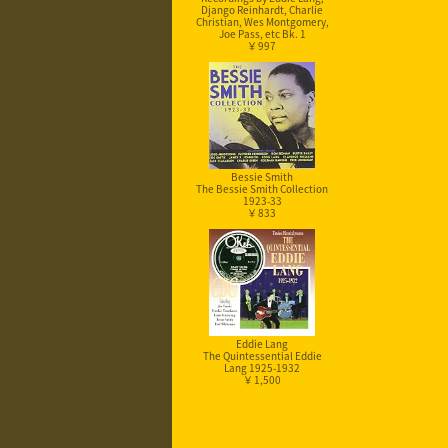
Django Reinhardt, Charlie
Christian, Wes Montgomery,
Joe Pass, etc Bk. 1
￥ 997
Bessie Smith
The Bessie Smith Collection
1923-33
￥ 833
Eddie Lang
The Quintessential Eddie
Lang 1925-1932
￥ 1,500