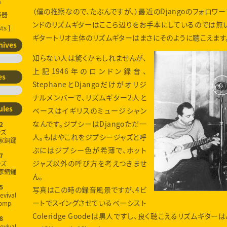
a
（僕の推察なので、たぶんですが、）最近のDjangoのフォロ
楽器
ンドのリズムギターはここら辺りをお手本にしているのでは無いでしょ
ts ]
ギタートリオ主体のリズムギターはまさにそのように聴こえます
hives
知らない人は驚くかもしれませんが、
上記1946年のロンドン録音、
es
StephaneとDjangoだけがオリジ
ナルメンバーで、リズムギター2人と
ules
ベースはイギリスのミュージシャン
なんです。ジプシーはDjangoただ一
2
ンズ
人。もはやこれをジプシージャズと呼
家銅鑼
ぶにはジプシー色が希薄で、ホット
7
ジャズ以外の呼び方を考えつきませ
ンズ
家銅鑼
ん。
5
写真はこの時の録音風景ですが、4ビ
evival
ートでスイングさせているベーシスト
omp
Coleridge Goodeは黒人ですし、良く聴こえるリズムギターはA
8
evival