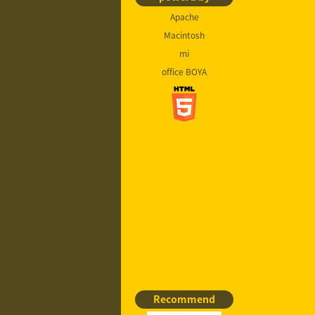
Apache
Macintosh
mi
office BOYA
Recommend