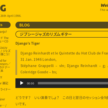
OG
Wel
This w
 26th April 1996.
ts
BLOG
anjo?
ジプシージャズのリズムギター
 The
ビューCD
Django’s Tiger
 Jazzy
g / ジャズ
Django Reinhardt et le Quintette du Hot Club de Fr
弾こう！
31 Jan. 1946 London,
d for
inners／
Stéphane Grappelli – vln; Django Reinhardt – g; 
のテナー
教本
Coleridge Goode – bs;
zz
Audio
our 雑記
00:00
Player
ur ライナー
どうです？ いい演奏でしょ？ この日と翌日のセッション全9
jour
いです。
me… /