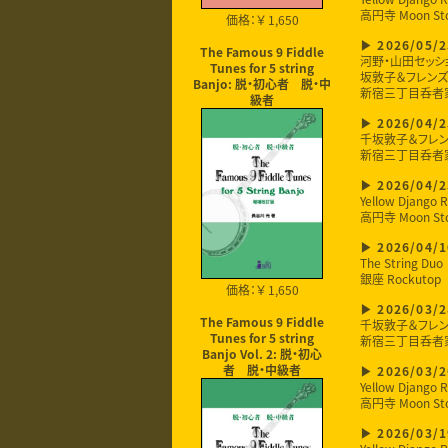
高円寺 Moon St
価格：￥ 1,650
2026/05/2
The Famous 9 Fiddle
河野・山田セッシ
Tunes for 5 string
坂敦子＆フレンズ
Banjo: 脱・初心者 脱・中
新宿三丁目呑者
級者
2026/04/2
千坂敦子＆フレ
新宿三丁目呑者
2026/04/2
Yellow Django R
高円寺 Moon St
2026/04/1
The String Duo
銀座 Rockutop
価格：￥ 1,650
2026/03/2
千坂敦子＆フレ
The Famous 9 Fiddle
新宿三丁目呑者
Tunes for 5 string
Banjo Vol. 2: 脱・初心
者 脱・中級者
2026/03/2
Yellow Django R
高円寺 Moon St
2026/03/1