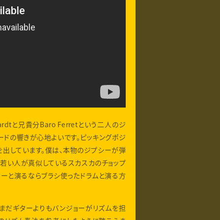
rdtと兄貴分Baro Ferretという二人のジ
ードの響きが心地よいです。ピッキングポジ
を出しています。僕は、本物のジプシーが弾
る若い人が真似しているスカスカのチョップ
ターと演るならブラシ使ったドラムと演る方
まだまだギターよりもバンジョーがリズムを担