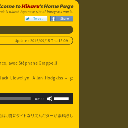
come to
Hikaru
’s Home Page
eb is oldest Japanese site of bluegrass music.
Tweet
Share
Update : 2016/09/15 Thu 13:09
ance, avec Stéphane Grappelli
Jack Llewellyn, Allan Hodgkiss – g;
Use
00:00
Up/Down
Arrow
曲は、特にタイトなリズムギターが素晴らし
keys
to