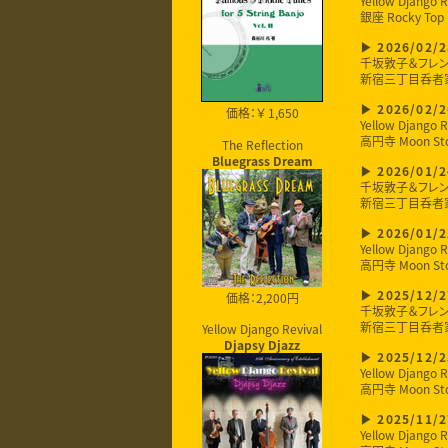
Yellow Django R
銀座 Rocky Top
2026/02/2
千坂敦子＆フレ
新宿三丁目呑者
2026/02/2
価格：￥ 1,650
Yellow Django R
高円寺 Moon St
The Reflection
Bluegrass Dream
2026/01/2
千坂敦子＆フレ
新宿三丁目呑者
2026/01/2
Yellow Django R
高円寺 Moon St
価格：2,200円
2025/12/2
千坂敦子＆フレ
新宿三丁目呑者
Yellow Django Revival
Djapsy Djazz
2025/12/2
Yellow Django R
高円寺 Moon St
2025/11/2
Yellow Django R