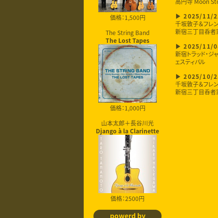
高円寺 Moon St
価格：1,500円
2025/11/2
千坂敦子＆フレ
新宿三丁目呑者
The String Band
The Lost Tapes
2025/11/0
新宿トラッド・ジャ
ェスティバル
2025/10/2
千坂敦子＆フレ
新宿三丁目呑者
価格：1,000円
山本太郎＋長谷川光
Django à la Clarinette
価格：2500円
powerd by