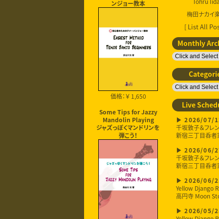
Tohru Iid
ンジョー教本
梅田ナカイ
[ List All Pos
Monthly Arc
Categori
価格：￥ 1,650
Live Sched
Some Tips for Jazzy
2026/07/1
Mandolin Playing
千坂敦子＆フレ
ジャズっぽくマンドリンを
新宿三丁目呑者
弾こう！
2026/06/2
千坂敦子＆フレ
新宿三丁目呑者
2026/06/2
Yellow Django R
高円寺 Moon St
2026/05/2
Yellow Django R