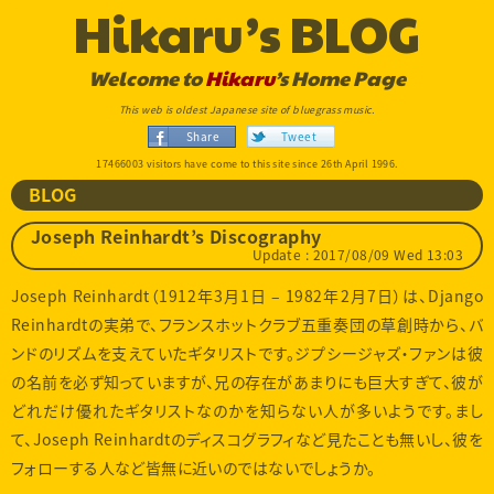
Hikaru’s BLOG
Welcome to
Hikaru
’s Home Page
This web is oldest Japanese site of bluegrass music.
Share
Tweet
17466003 visitors have come to this site since 26th April 1996.
BLOG
Joseph Reinhardt’s Discography
Update : 2017/08/09 Wed 13:03
Joseph Reinhardt（1912年3月1日 – 1982年2月7日）は、Django
Reinhardtの実弟で、フランスホットクラブ五重奏団の草創時から、バ
ンドのリズムを支えていたギタリストです。ジプシージャズ・ファンは彼
の名前を必ず知っていますが、兄の存在があまりにも巨大すぎて、彼が
どれだけ優れたギタリストなのかを知らない人が多いようです。まし
て、Joseph Reinhardtのディスコグラフィなど見たことも無いし、彼を
フォローする人など皆無に近いのではないでしょうか。