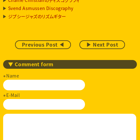
Svend Asmussen Discography
ジプシージャズのリズムギター
Previous Post ◀
▶ Next Post
▼ Comment form
Name
E-Mail