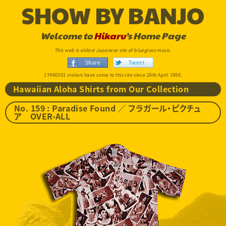
SHOW BY BANJO
Welcome to
Hikaru
’s Home Page
This web is oldest Japanese site of bluegrass music.
Share
Tweet
17460361 visitors have come to this site since 26th April 1996.
Hawaiian Aloha Shirts from Our Collection
No. 159 : Paradise Found ／ フラガール・ピクチュ
ア OVER-ALL