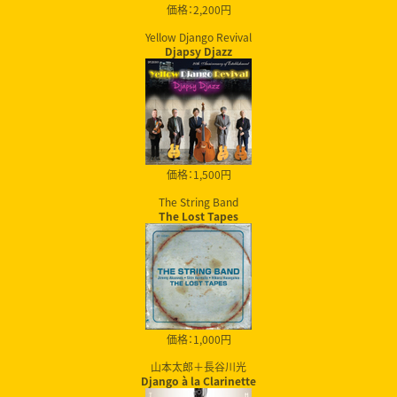
価格：2,200円
Yellow Django Revival
Djapsy Djazz
価格：1,500円
The String Band
The Lost Tapes
価格：1,000円
山本太郎＋長谷川光
Django à la Clarinette