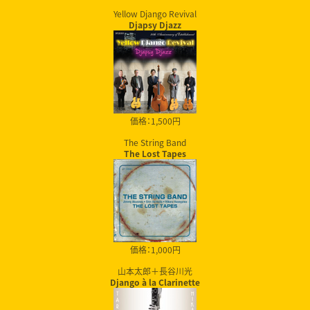
Yellow Django Revival
Djapsy Djazz
価格：1,500円
The String Band
The Lost Tapes
価格：1,000円
山本太郎＋長谷川光
Django à la Clarinette