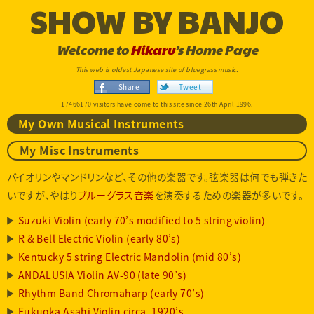
SHOW BY BANJO
Welcome to
Hikaru
’s Home Page
This web is oldest Japanese site of bluegrass music.
Share
Tweet
17466170 visitors have come to this site since 26th April 1996.
My Own Musical Instruments
My Misc Instruments
バイオリンやマンドリンなど、その他の楽器です。弦楽器は何でも弾きた
いですが、やはり
ブルーグラス音楽
を演奏するための楽器が多いです。
Suzuki Violin (early 70’s modified to 5 string violin)
R & Bell Electric Violin (early 80’s)
Kentucky 5 string Electric Mandolin (mid 80’s)
ANDALUSIA Violin AV-90 (late 90’s)
Rhythm Band Chromaharp (early 70’s)
Fukuoka Asahi Violin circa. 1920’s