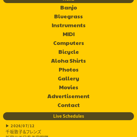
Banjo
Bluegrass
Instruments
MIDI
Computers
Bicycle
Aloha Shirts
Photos
Gallery
Movies
Advertisement
Contact
Live Schedules
2026/07/12
千坂敦子＆フレンズ