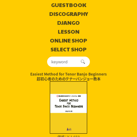
GUESTBOOK
DISCOGRAPHY
DJANGO
LESSON
ONLINE SHOP
SELECT SHOP
Easiest Method for Tenor Banjo Beginners
超初心者のためのテナーバンジョー教本