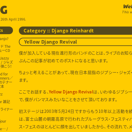
OG
Wel
This w
 26th April 1996.
ts
Category :: Django Reinhardt
anjo?
Yellow Django Revival
 The
ビューCD
僕が加入している現在進行形のバンドのことは、ライブのお知
 Jazzy
ぶんこの記事が初めてのポストになると思います。
g / ジャズ
弾こう！
ちょっと考えることがあって、現在日本屈指のジプシー・ジャズ
d for
inners／
ます。
のテナー
教本
ここでお話する、
Yellow Django Revival
は、いわゆるジプシ
zz
で、僕がバンマスみたいなことをさせて頂いております。
our 雑記
ur ライナー
初ステージは2003年5月24日ですからもう10年以上活動を
は、富士山麓の朝霧高原で行われたブルーグラス・フェスティ
jour
ス・フェスのほとんどに顔を出していましたから、その流れで、
me… /