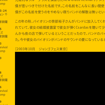
omp
僕が思いつきで付けた名前です。この名前をこんなに長い間使
3-24
僕がこの名前を使うのをやめない限りバンドの解散は無いとい
ョン 千
この年の秋、バイオリンの笹部裕子さんがバンドに加入してく
家銅鑼
れていて、彼女の結婚披露宴で彼女が弾くCsardasを聴いて
5
ンズ
んかも夜の店で弾いているということだったので、バンドのバ
家銅鑼
た。今や彼女のバイオリンがバンドのサウンドの要になっていると
3
evival
［2003年10月 ジャンゴフェス東京］
omp
0
8
ンズ
家銅鑼
6
evival
omp
9