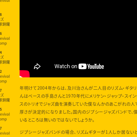
evival
8
ンズ
家銅鑼
6
evival
omp
4
ンズ
家銅鑼
2
evival
omp
年明けて2004年からは、及川治さんが二人目のリズム・ギタリ
7
ンズ
んはベースの手島さんと1970年代にメリケン・ジャップ・スイ
家銅鑼
スのトリオでジャズ曲を演奏していた僕なんかのあこがれの人で
5
厚さが決定的になりました。国内のジプシージャズバンドで、
evival
omp
いるところは無いのではないでしょうか。
7
ジプシージャズバンドの場合、リズムギターが1人しか居ない
evival