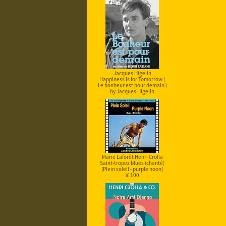
Jacques Higelin
Happiness Is for Tomorrow (
Le bonheur est pour demain )
by Jacques Higelin
Marie Laforêt Henri Crolla
Saint-tropez blues (chanté)
[Plein soleil - purple noon]
￥ 100