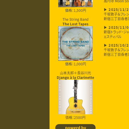
高円寺 Moon St
価格：1,500円
2025/11/2
千坂敦子＆フレ
新宿三丁目呑者
The String Band
The Lost Tapes
2025/11/0
新宿トラッド・ジャ
ェスティバル
2025/10/2
千坂敦子＆フレ
新宿三丁目呑者
価格：1,000円
山本太郎＋長谷川光
Django à la Clarinette
価格：2500円
powerd by