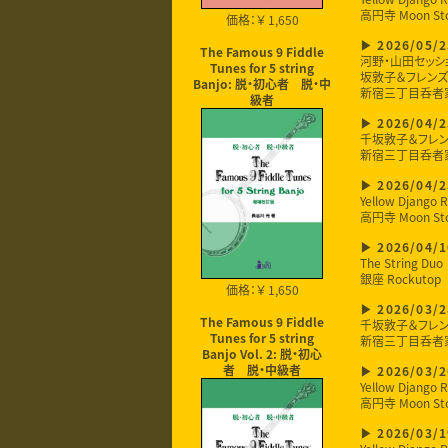
高円寺 Moon St
価格：￥ 1,650
2026/05/2
The Famous 9 Fiddle
河野・山田セッシ
Tunes for 5 string
坂敦子＆フレンズ
Banjo: 脱・初心者 脱・中
新宿三丁目呑者
級者
2026/04/2
千坂敦子＆フレ
新宿三丁目呑者
2026/04/2
Yellow Django R
高円寺 Moon St
2026/04/1
The String Duo
銀座 Rockutop
価格：￥ 1,650
2026/03/2
千坂敦子＆フレ
The Famous 9 Fiddle
新宿三丁目呑者
Tunes for 5 string
Banjo Vol. 2: 脱・初心
者 脱・中級者
2026/03/2
Yellow Django R
高円寺 Moon St
2026/03/1