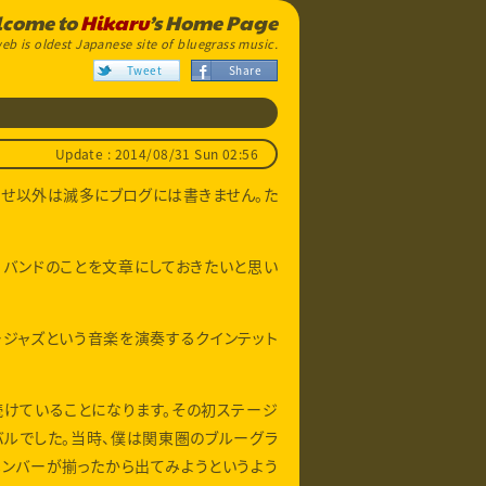
come to
Hikaru
’s Home Page
eb is oldest Japanese site of bluegrass music.
Tweet
Share
Update : 2014/08/31 Sun 02:56
らせ以外は滅多にブログには書きません。た
・バンドのことを文章にしておきたいと思い
ージャズという音楽を演奏するクインテット
続けていることになります。その初ステージ
バルでした。当時、僕は関東圏のブルーグラ
メンバーが揃ったから出てみようというよう