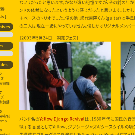
a
なノリだったと思います。かなり遠い記憶ですが、その前の年か
楽器
ンドの体裁になったというような感じだったと思います。しか
ts ]
＋ベースのトリオでした。僕の他、網代直隆くん（guitar）と手島昭
の二人は現在一緒にやっていません。僕しかオリジナルメンバー
hives
［2003年5月24日 朝霧フェス］
es
ules
2
ンズ
家銅鑼
7
ンズ
家銅鑼
5
evival
バンド名の
Yellow Django Revival
は、1980年代に国民的音
omp
徴する言葉としてYellow、ジプシージャズギタースタイルの嚆矢Djan
8
先進的なブルーグラスを演奏したNew Grass Revivalやアメリカ
evival