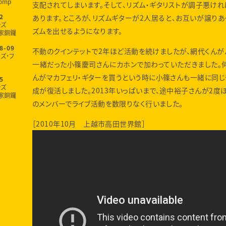
omp
支配されてしまいます。そして、リズム・ギタリストが調子悪けれ
あります。ところが、リズムギターが2人居ると、お互いが譲り
2
ンズ
ズムを出せるようになります。
家銅鑼
8-09
不動のクインテットで2年ほど活動を続けましたが、網代くんが
ズ・フ
一緒だった小篠慶司さんにカホンで加わっていただきました。
んがマカフェリ・ギターを買うという時に小篠さんも一緒に同じ
5
ンズ
成が復活しました。2013年いっぱいまで、途中裕子さんが2度
家銅鑼
のメンバーでライブ活動を数限りなく行いました。
［2010年10月 上越市高田世界館］