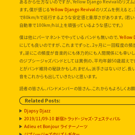
あるから仕方ないのですが、Yellow Django Revival
ます。僕が感じる
Yellow Django Revival
のリズムを例えると、
で80km/hで巡行するような安定感と重厚さがあります。（若
自動車で100km/h以上を頑張っているような感じです。）
僕は他にパーマネントでやっているバンドも無いので、
Yellow 
にしても良いのですが、これまでずっと、2ヶ月に一回程度の
す。逆にこの頻度が音楽的にも体力的にも人間関係にも幸いし
のジプシージャズバンドとしては異例の、平均年齢50歳超えで
とがバンド維持の秘訣かもしれません。派手さはないけど、長
音をこれからも出していきたいと思います。
読者の皆さん、バンドメンバーの皆さん、これからもよろしくお願
Related Posts:
Djapsy Djazz
2019/11/09-10 新宿トラッド・ジャズ・フェスティバル
Adieu et Bonjour ライナーノーツ
ジプシージャズのリズムギター