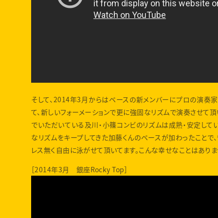
そして、2014年3月からはベースの新メンバーにプロの演奏
て、新しいフォーメーションで更に強固なリズムで演奏させて頂
でいただいている及川・小篠コンビのリズムは成熟・安定して
なリズムをキープしてきた加藤くんのベースが加わったことで
レス無く自由に泳がせて頂いてます。こんな幸せなことはありま
［2014年3月 銀座Rocky Top］