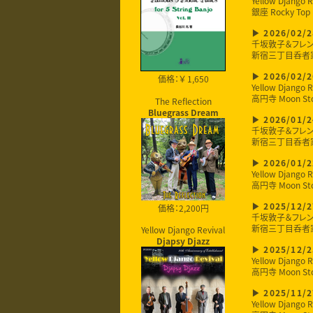
Yellow Django R
銀座 Rocky Top
2026/02/2
千坂敦子＆フレ
新宿三丁目呑者
2026/02/2
価格：￥ 1,650
Yellow Django R
高円寺 Moon St
The Reflection
Bluegrass Dream
2026/01/2
千坂敦子＆フレ
新宿三丁目呑者
2026/01/2
Yellow Django R
高円寺 Moon St
価格：2,200円
2025/12/2
千坂敦子＆フレ
新宿三丁目呑者
Yellow Django Revival
Djapsy Djazz
2025/12/2
Yellow Django R
高円寺 Moon St
2025/11/2
Yellow Django R