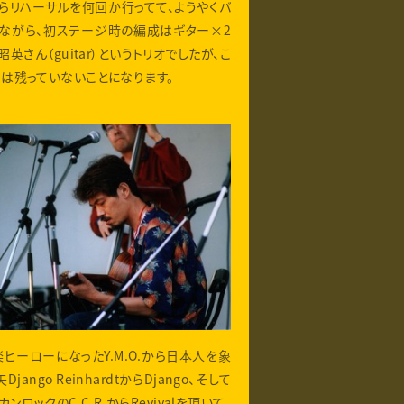
らリハーサルを何回か行ってて、ようやくバ
しながら、初ステージ時の編成はギター×2
英さん（guitar）というトリオでしたが、こ
は残っていないことになります。
楽ヒーローになったY.M.O.から日本人を象
go ReinhardtからDjango、そして
ンロックのC.C.R.からRevivalを頂いて、