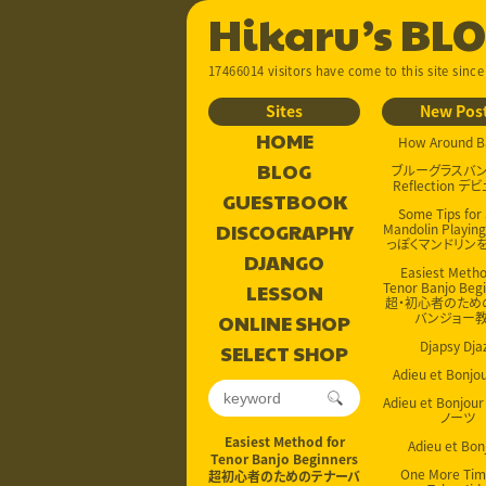
Hikaru’s BL
17466014 visitors have come to this site since
Sites
New Pos
HOME
How Around B
BLOG
ブルーグラスバンド
Reflection デ
GUESTBOOK
Some Tips for
DISCOGRAPHY
Mandolin Playin
っぽくマンドリンを
DJANGO
Easiest Metho
Tenor Banjo Beg
LESSON
超・初心者のため
バンジョー
ONLINE SHOP
Djapsy Dja
SELECT SHOP
Adieu et Bonj
Adieu et Bonjo
ノーツ
Easiest Method for
Adieu et Bon
Tenor Banjo Beginners
One More Ti
超初心者のためのテナーバ