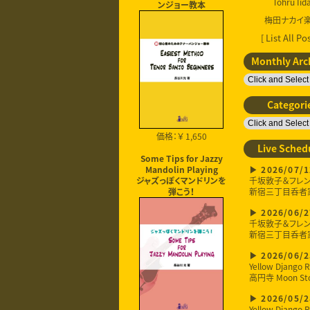
Tohru Iid
ンジョー教本
梅田ナカイ
[ List All Pos
Monthly Arc
Categori
価格：￥ 1,650
Live Sched
Some Tips for Jazzy
2026/07/1
Mandolin Playing
千坂敦子＆フレ
ジャズっぽくマンドリンを
新宿三丁目呑者
弾こう！
2026/06/2
千坂敦子＆フレ
新宿三丁目呑者
2026/06/2
Yellow Django R
高円寺 Moon St
2026/05/2
Yellow Django R