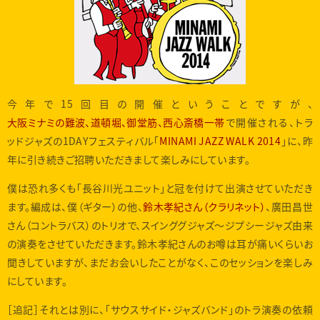
今年で15回目の開催ということですが、
大阪ミナミの難波、道頓堀、御堂筋、西心斎橋一帯
で開催される、トラ
ッドジャズの1DAYフェスティバル「
MINAMI JAZZ WALK 2014
」に、昨
年に引き続きご招聘いただきまして楽しみにしています。
僕は恐れ多くも「長谷川光ユニット」と冠を付けて出演させていただき
ます。編成は、僕（ギター）の他、
鈴木孝紀さん（クラリネット）
、廣田昌世
さん（コントラバス）のトリオで、スインググジャズ〜ジプシージャズ由来
の演奏をさせていただきます。鈴木孝紀さんのお噂は耳が痛いくらいお
聞きしていますが、まだお会いしたことがなく、このセッションを楽しみ
にしています。
［追記］それとは別に、「サウスサイド・ジャズバンド」のトラ演奏の依頼