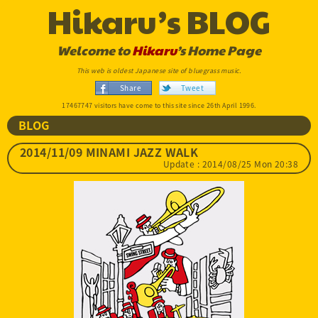
Hikaru’s BLOG
Welcome to
Hikaru
’s Home Page
This web is oldest Japanese site of bluegrass music.
Share
Tweet
17467747 visitors have come to this site since 26th April 1996.
BLOG
2014/11/09 MINAMI JAZZ WALK
Update : 2014/08/25 Mon 20:38