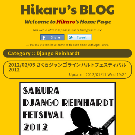
Hikaru’s BLOG
Welcome to
Hikaru
’s Home Page
This web is oldest Japanese site of bluegrass music.
Share
Tweet
17469452 visitors have come to this site since 26th April 1996.
Category :: Django Reinhardt
2012/02/05 さくらジャンゴラインハルトフェスティバル
2012
Update : 2012/01/11 Wed 19:24