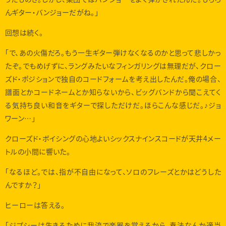
んギター・バンジョーだがね。」
回想は続く。
「で、あの火傷だろ。もう一生ギター弾けなくなるのかと思って悲しかっ
たぞ。でもめげずに、ラングみたいなフィンガリングは無理だが、クロー
ズド・ポジションで独自のコードフォームを考え出したんだ。俺の場合、
譜面とかコードネームとか知らないから、ビッグバンドから聞こえてく
る気持ち良い和音をギターで探しただけだ。ほらこんな感じだ。♪ジョ
ワーン…」
クローズド・ボイシングの心地よいシックスナインスコードが天井4メー
トルの小間に響いた。
「なるほど。では、指が不自由になって、ソロのフレーズとかはどうした
んですか？」
ヒーローは答える。
「ジプシーは生きるために我流で楽器を覚えるから、奏法なんか適当