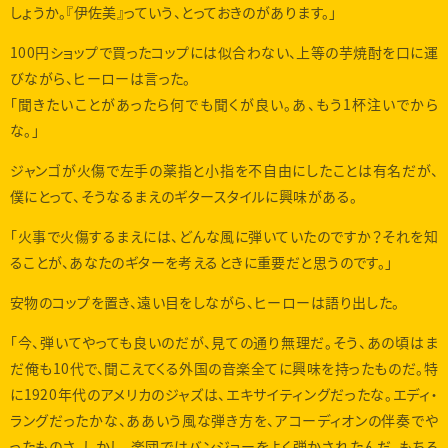
しょうか。『伊佐美』っていう、とっておきのがあります。」
100円ショップで買ったコップには似合わない、上等の芋焼酎を口に運
びながら、ヒーローは言った。
「聞きたいことがあったら何でも聞くが良い。あ、もう1杯注いでから
な。」
ジャンゴが火傷で左手の薬指と小指を不自由にしたことは有名だが、
僕にとって、そうなるまえのギタースタイルに興味がある。
「火事で火傷するまえには、どんな風に弾いていたのですか？それを知
ることが、あなたのギターを考えるときに重要だと思うのです。」
安物のコップを置き、遠い目をしながら、ヒーローは語り出した。
「今、弾いてやっても良いのだが、見ての通り無理だ。そう、あの頃はま
だ俺も10代で、聞こえてくる外国の音楽全てに興味を持ったものだ。特
に1920年代のアメリカのジャズは、エキサイティングだったな。エディ・
ラングだったかな、ああいう風な弾き方を、アコーディオンの伴奏でや
ったものさ。しかし、楽団ではバンジョーをよく弾かされたんだ。もちろ