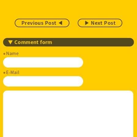
Previous Post ◀
▶ Next Post
▼ Comment form
Name
E-Mail