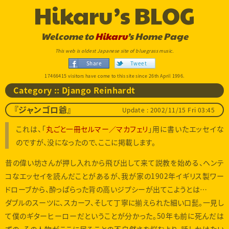
Hikaru’s BLOG
Welcome to
Hikaru
’s Home Page
This web is oldest Japanese site of bluegrass music.
Share
Tweet
17466415 visitors have come to this site since 26th April 1996.
Category :: Django Reinhardt
Update : 2002/11/15 Fri 03:45
『ジャンゴロ爺』
これは、「
丸ごと一冊セルマー／マカフェリ
」用に書いたエッセイな
のですが、没になったので、ここに掲載します。
昔の偉い坊さんが押し入れから飛び出して来て説教を始める、ヘンテ
コなエッセイを読んだことがあるが、我が家の1902年イギリス製ワー
ドローブから、酔っぱらった背の高いジプシーが出てこようとは…
ダブルのスーツに、スカーフ、そして丁寧に揃えられた細い口髭。一見し
て僕のギターヒーローだということが分かった。50年も前に死んだは