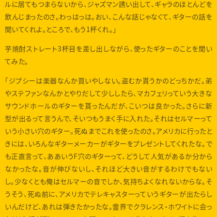
ルに居てもつまらないから、ジャズマン誘い出して、ギャラのほとんどを
飲んじまったのさ。わっはっは。おい、こんな話じゃなくて、ギターの話を
聞いてくれよ。ところで、もう1杯くれ。」
芋焼酎ストレート3杯目を差し出しながら、使ったギターのことを聞い
てみた。
「ジプシーは楽器なんか買いやしない。盗むか貰うかのどっちかだ。弟
やステファンなんかとやりだして少ししたら、マカフェリっていう大きな
サウンドホールのギターを貰ったんだが、こいつは良かった。さらに新
型が出るって言うんで、そいつもうまく手に入れた。それはセルマーって
いう小さい穴のギター。死ぬまでこれを使ったのさ。アメリカに行ったと
きには、いろんなギターメーカーがギターをプレゼントしてくれたな。で
も正直言って、ああいうF穴のギターって、どうして人気があるか分から
なかったな。音が伸びないし、それほど大きい音がするわけでもない
し。少なくとも俺はセルマーの音でしか、気持ちよくなれないからな。そ
うそう、死ぬ前に、アメリカでテレキャスターっていうギターが出たらし
いんだけど、あれは弾きたかったな。霊界でクラレンス・ホワイトに会っ