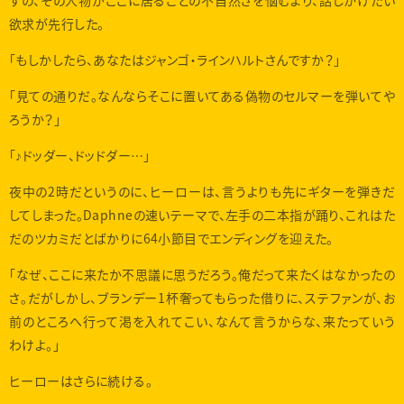
ずの、その人物がここに居ることの不自然さを悩むより、話しかけたい
欲求が先行した。
「もしかしたら、あなたはジャンゴ・ラインハルトさんですか？」
「見ての通りだ。なんならそこに置いてある偽物のセルマーを弾いてや
ろうか？」
「♪ドッダー、ドッドダー…」
夜中の2時だというのに、ヒーローは、言うよりも先にギターを弾きだ
してしまった。Daphneの速いテーマで、左手の二本指が踊り、これはた
だのツカミだとばかりに64小節目でエンディングを迎えた。
「なぜ、ここに来たか不思議に思うだろう。俺だって来たくはなかったの
さ。だがしかし、ブランデー1杯奢ってもらった借りに、ステファンが、お
前のところへ行って渇を入れてこい、なんて言うからな、来たっていう
わけよ。」
ヒーローはさらに続ける。