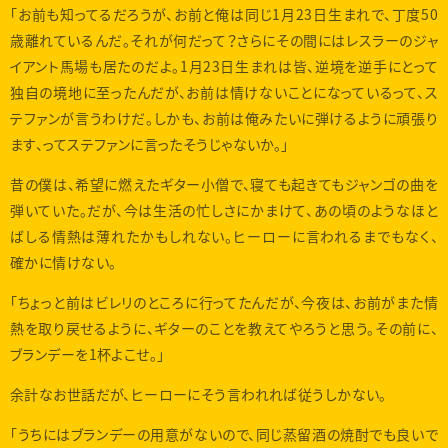
「お前も知ってるだろうが、お前と俺は同じ1月23日生まれで、丁度50
歳離れているんだ。それが何だって？さらにその間にはレスラーのジャ
イアント馬場も居たのだよ。1月23日生まれは皆、逆境を逆手にとって
独自の境地に至ったんだが、お前は情けないことになっているって、ス
テファンが言うわけだ。しかも、お前は俺みたいに弾けるように頑張り
ます、ってステファンに言ったそうじゃないか。」
昔の僕は、希望に燃えたギター小僧で、寝ても起きてもジャンゴの曲を
弾いていた。だが、今は生活の忙しさにかまけて、あの頃のようなほと
ばしる情熱は薄れたかもしれない。ヒーローに言われるまでもなく、
確かに情けない。
「ちょっと前はビレリのところに行ってたんだが、今夜は、お前がまた情
熱を取り戻せるように、ギターのことを教えてやろうと思う。その前に、
ブランデーを1杯よこせ。」
余計なお世話だが、ヒーローにそう言われれば従うしかない。
「うちにはブランデーの用意がないので、同じ蒸留酒の焼酎でも良いで