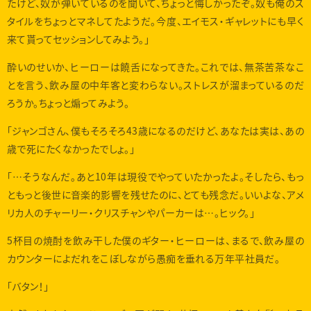
たけど、奴が弾いているのを聞いて、ちょっと悔しかったぞ。奴も俺のス
タイルをちょっとマネしてたようだ。今度、エイモス・ギャレットにも早く
来て貰ってセッションしてみよう。」
酔いのせいか、ヒーローは饒舌になってきた。これでは、無茶苦茶なこ
とを言う、飲み屋の中年客と変わらない。ストレスが溜まっているのだ
ろうか。ちょっと煽ってみよう。
「ジャンゴさん、僕もそろそろ43歳になるのだけど、あなたは実は、あの
歳で死にたくなかったでしょ。」
「…そうなんだ。あと10年は現役でやっていたかったよ。そしたら、もっ
ともっと後世に音楽的影響を残せたのに、とても残念だ。いいよな、アメ
リカ人のチャーリー・クリスチャンやパーカーは…。ヒック。」
5杯目の焼酎を飲み干した僕のギター・ヒーローは、まるで、飲み屋の
カウンターによだれをこぼしながら愚痴を垂れる万年平社員だ。
「バタン！」