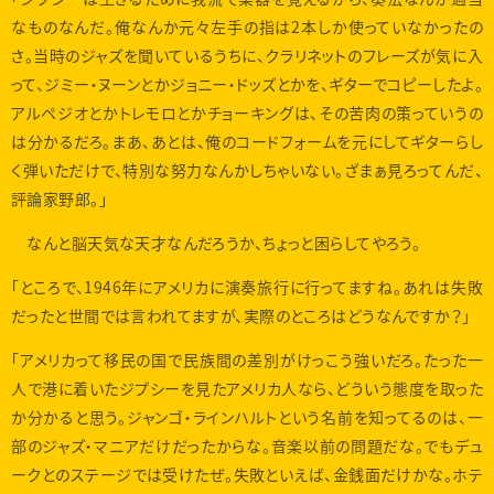
なものなんだ。俺なんか元々左手の指は2本しか使っていなかったの
さ。当時のジャズを聞いているうちに、クラリネットのフレーズが気に入
って、ジミー・ヌーンとかジョニー・ドッズとかを、ギターでコピーしたよ。
アルペジオとかトレモロとかチョーキングは、その苦肉の策っていうの
は分かるだろ。まあ、あとは、俺のコードフォームを元にしてギターらし
く弾いただけで、特別な努力なんかしちゃいない。ざまぁ見ろってんだ、
評論家野郎。」
なんと脳天気な天才なんだろうか、ちょっと困らしてやろう。
「ところで、1946年にアメリカに演奏旅行に行ってますね。あれは失敗
だったと世間では言われてますが、実際のところはどうなんですか？」
「アメリカって移民の国で民族間の差別がけっこう強いだろ。たった一
人で港に着いたジプシーを見たアメリカ人なら、どういう態度を取った
か分かると思う。ジャンゴ・ラインハルトという名前を知ってるのは、一
部のジャズ・マニアだけだったからな。音楽以前の問題だな。でもデュ
ークとのステージでは受けたぜ。失敗といえば、金銭面だけかな。ホテ