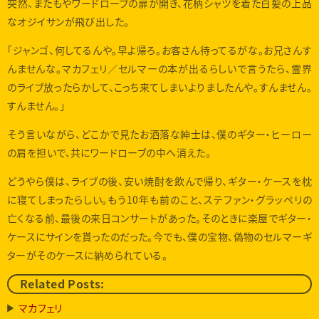
突然、またもやワードローブの扉が開き、花柄シャツを着た白髪の上品
なオジイサンが飛び出した。
「ジャンゴ、何してるんや。早よ帰ろ。お客さん待ってるがな。お兄さんす
んませんな。マカフェリ／セルマーの本が出るらしいで言うたら、霊界
のライブ放ったらかして、こっち来てしまいよりましたんや。すんません。
すんません。」
そう言いながら、どこかで見たお洒落な紳士は、僕のギター・ヒーロー
の肩を担いで、共にワードローブの中へ消えた。
どうやら僕は、ライブの後、安い焼酎を飲んで帰り、ギター・ケースを枕
に寝てしまったらしい。もう10年も前のこと、ステファン・グラッペリの
亡くなる前、最後の来日コンサートがあった。そのときに楽屋でギター・
ケースにサインを貰ったのだった。今でも、僕の宝物、偽物のセルマーギ
ターがそのケースに納められている。
Related Posts:
マカフェリ