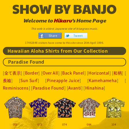
SHOW BY BANJO
Welcome to
Hikaru
’s Home Page
This web is oldest Japanese site of bluegrass music.
Share
Tweet
17462848 visitors have come to this site since 26th April 1996.
Hawaiian Aloha Shirts from Our Collection
Paradise Found
[
全て表示
] [
Border
] [
Over All
] [
Back Panel
] [
Horizontal
] [
和柄
] [
長袖
] [
Sun Surf
] [
Pineapple Juice
] [
Kamehameha
] [
Reminiscens
] [
Paradise Found
] [
Avanti
] [
Hinahina
]
003
073
074
084
104