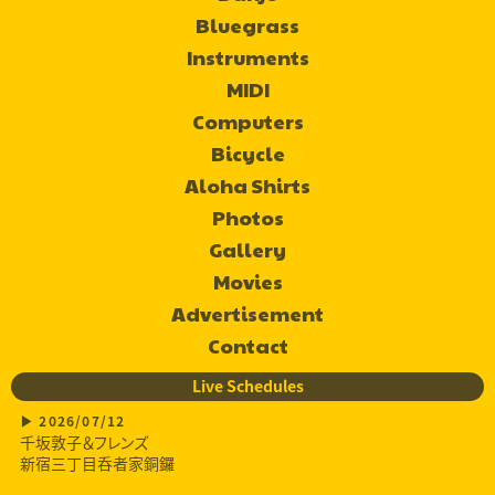
Bluegrass
Instruments
MIDI
Computers
Bicycle
Aloha Shirts
Photos
Gallery
Movies
Advertisement
Contact
Live Schedules
2026/07/12
千坂敦子＆フレンズ
新宿三丁目呑者家銅鑼