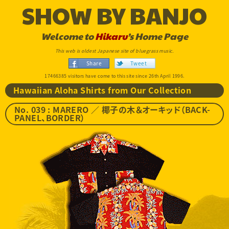
SHOW BY BANJO
Welcome to
Hikaru
’s Home Page
This web is oldest Japanese site of bluegrass music.
Share
Tweet
17466385 visitors have come to this site since 26th April 1996.
Hawaiian Aloha Shirts from Our Collection
No. 039 : MARERO ／ 椰子の木＆オーキッド（BACK-
PANEL、BORDER）