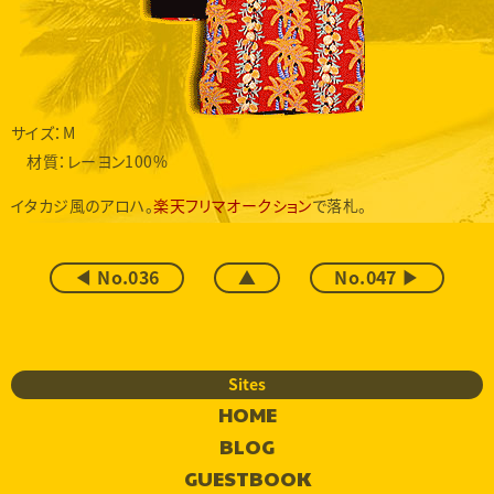
サイズ：M
材質：レーヨン100%
イタカジ風のアロハ。
楽天フリマオークション
で落札。
◀ No.036
▲
No.047 ▶
Sites
HOME
BLOG
GUESTBOOK