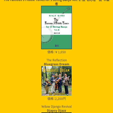
者
価格：￥ 1,650
The Reflection
Bluegrass Dream
価格：2,200円
Yellow Django Revival
Djapsy Djazz