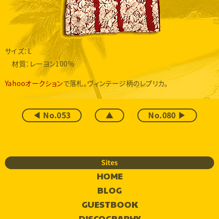
サイズ：L
材質：レーヨン100%
Yahooオークション
で落札。ヴィンテージ柄のレプリカ。
◀ No.053
▲
No.080 ▶
Sites
HOME
BLOG
GUESTBOOK
DISCOGRAPHY