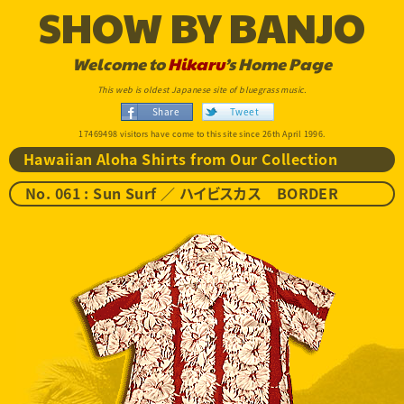
SHOW BY BANJO
Welcome to
Hikaru
’s Home Page
This web is oldest Japanese site of bluegrass music.
Share
Tweet
17469498 visitors have come to this site since 26th April 1996.
Hawaiian Aloha Shirts from Our Collection
No. 061 : Sun Surf ／ ハイビスカス BORDER