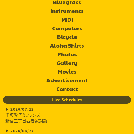
Bluegrass
Instruments
MIDI
Computers
Bicycle
Aloha Shirts
Photos
Gallery
Movies
Advertisement
Contact
Live Schedules
2026/07/12
千坂敦子＆フレンズ
新宿三丁目呑者家銅鑼
2026/06/27