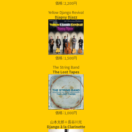
価格：2,200円
Yellow Django Revival
Djapsy Djazz
価格：1,500円
The String Band
The Lost Tapes
価格：1,000円
山本太郎＋長谷川光
Django à la Clarinette