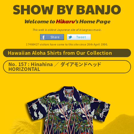
SHOW BY BANJO
Welcome to
Hikaru
’s Home Page
This web is oldest Japanese site of bluegrass music.
Share
Tweet
17466427 visitors have come to this site since 26th April 1996.
Hawaiian Aloha Shirts from Our Collection
No. 157 : Hinahina ／ ダイアモンドヘッド
HORIZONTAL