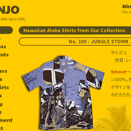
NJO
Wel
This w
 26th April 1996.
Hawaiian Aloha Shirts from Our Collection
o
No. 100 : JUNGLE ST
ass
サイズ：L
nts
材質：レー
ers
Yahooオ
e
ン100%
irts
デザインを
s
のだろうか
y
s
ement
ct