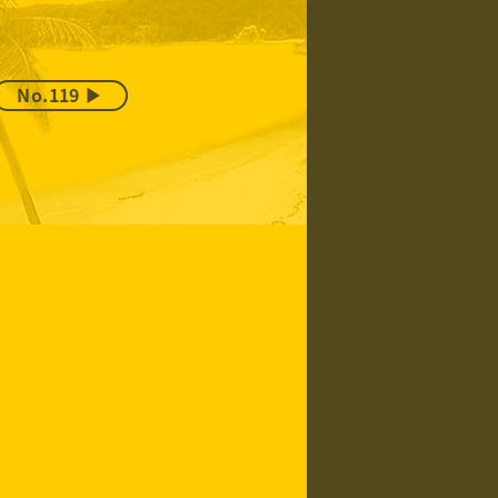
No.119 ▶