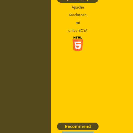
Apache
Macintosh
mi
office BOYA
Recommend