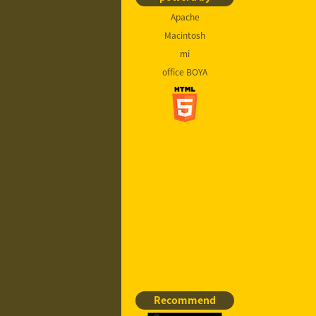
Apache
Macintosh
mi
office BOYA
Recommend