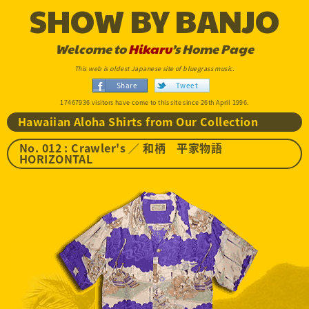
SHOW BY BANJO
Welcome to
Hikaru
’s Home Page
This web is oldest Japanese site of bluegrass music.
Share
Tweet
17467936 visitors have come to this site since 26th April 1996.
Hawaiian Aloha Shirts from Our Collection
No. 012 : Crawler's ／ 和柄 平家物語
HORIZONTAL