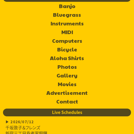
Banjo
Bluegrass
Instruments
MIDI
Computers
Bicycle
Aloha Shirts
Photos
Gallery
Movies
Advertisement
Contact
Live Schedules
2026/07/12
千坂敦子＆フレンズ
新宿三丁目呑者家銅鑼