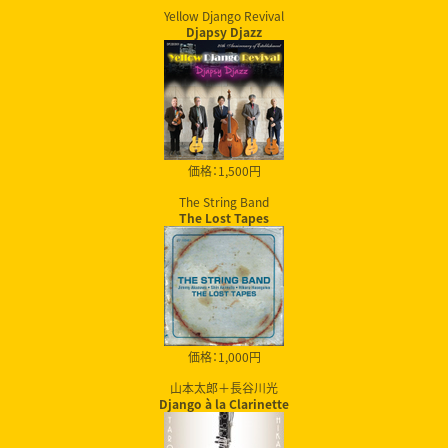
Yellow Django Revival
Djapsy Djazz
価格：1,500円
The String Band
The Lost Tapes
価格：1,000円
山本太郎＋長谷川光
Django à la Clarinette