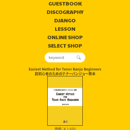
GUESTBOOK
DISCOGRAPHY
DJANGO
LESSON
ONLINE SHOP
SELECT SHOP
Easiest Method for Tenor Banjo Beginners
超初心者のためのテナーバンジョー教本
価格：￥ 1,650