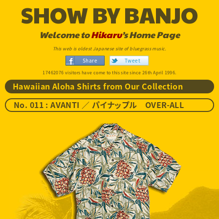
SHOW BY BANJO
Welcome to
Hikaru
’s Home Page
This web is oldest Japanese site of bluegrass music.
Share
Tweet
17462076 visitors have come to this site since 26th April 1996.
Hawaiian Aloha Shirts from Our Collection
No. 011 : AVANTI ／ パイナップル OVER-ALL