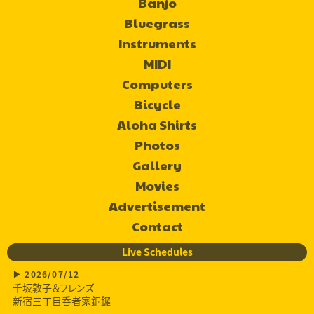
Banjo
Bluegrass
Instruments
MIDI
Computers
Bicycle
Aloha Shirts
Photos
Gallery
Movies
Advertisement
Contact
Live Schedules
2026/07/12
千坂敦子＆フレンズ
新宿三丁目呑者家銅鑼