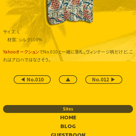
サイズ：L
材質：シルク100%
Yahooオークション
でNo.010と一緒に落札。ヴィンテージ柄だけど、こ
れはアロハではなさそう。
◀ No.010
▲
No.012 ▶
Sites
HOME
BLOG
GUESTBOOK